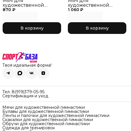
Мяч для
Мяч для
художественной
художественной
870 ₽
гимнастики 15см, бело-
1 060 ₽
гимнастики 15см,
желтый
сиреневый с блестком
В корзину
В корзину
Твоя идеальная форма!
Тел. 8(919)379-05-95
Сертификация и уход
Мячи для художественной гимнастики
Булавы для художественной гимнастики
Ленты и палочки для художественной гимнастики
Скакалки для художественной гимнастики
Обручи для художественной гимнастики
Одежда для тренировок