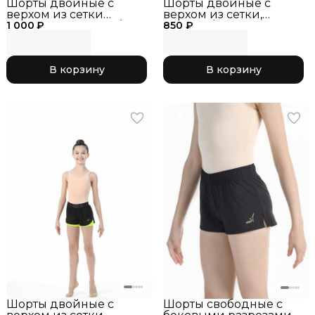
Шорты двойные с
Шорты двойные с
верхом из сетки
верхом из сетки,
1 000 ₽
RG768.0-11 чёрный/
850 ₽
черный/лайм_RG768.0-
розовый
13
В корзину
В корзину
Шорты двойные с
Шорты свободные с