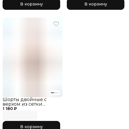
В корзину
В корзину
Шорты двойные с
верхом из сетки
1 180 ₽
черный/
розовый,_RG770-11
В корзину