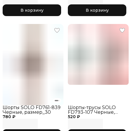
тренировочные шорты
Черные
РГ, одежда для
В корзину
В корзину
гимнастики
Шорты SOLO FD761-839
Шорты-трусы SOLO
Черные, размер_30
FD793-107 Черные,
780 ₽
520 ₽
размер_40