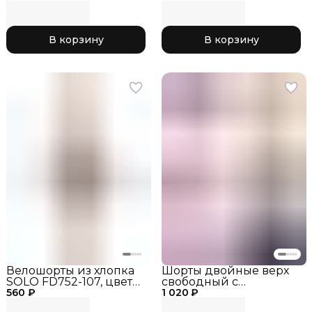
шорты для
гимнастики,
тренировочные шорты
В корзину
В корзину
РГ, одежда для
гимнастики
Велошорты из хлопка
Шорты двойные верх
SOLO FD752-107, цвет
свободный с
560 ₽
Черные, шорты для
1 020 ₽
боковыми разрезами
гимнастики,
SOLO RG767-107, цвет