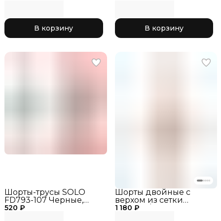
гимнастики,
SOLO RG767-107, цвет
тренировочные шорты
Черные
РГ, одежда для
В корзину
В корзину
гимнастики
Шорты-трусы SOLO
Шорты двойные с
FD793-107 Черные,
верхом из сетки
520 ₽
размер_40
1 180 ₽
черный/
розовый,_RG770-11