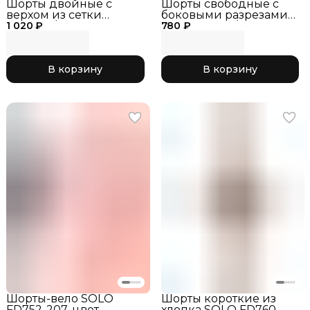
Шорты двойные с
Шорты свободные с
верхом из сетки
боковыми разрезами
1 020 ₽
черный/лайм, RG770-
780 ₽
SOLO RG763/2-110
13
В корзину
В корзину
Шорты-вело SOLO
Шорты короткие из
FD752-207, цвет
хлопка SOLO FD760-