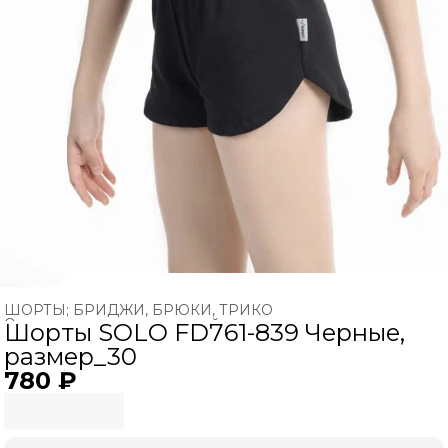
ШОРТЫ; БРИДЖИ, БРЮКИ, ТРИКО
Одежда для художественной гимнастики
›
Шорты SOLO FD761-839 Черные,
Главная
›
ХУДОЖЕСТВЕННАЯ ГИМНАСТИКА
›
размер_30
780 ₽