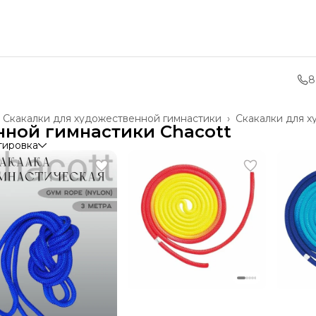
8
Скакалки для художественной гимнастики
›
Скакалки для х
нной гимнастики Chacott
тировка