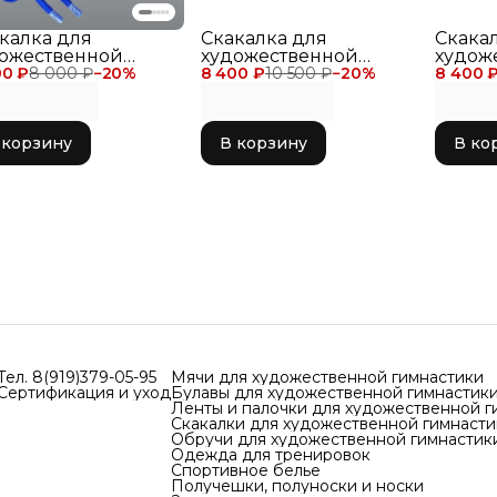
калка для
Скакалка для
Скака
ожественной
художественной
худож
00 ₽
настики Chacott
8 000 ₽
−
20
%
8 400 ₽
гимнастики Chacott
10 500 ₽
−
20
%
8 400 
гимна
Gym Rope (Nylon)
3м Combination Rope
3м Com
 Navy Blue
750 LightOrange x
728 Na
LemonYellow
Turquo
 корзину
В корзину
В ко
Тел. 8(919)379-05-95
Мячи для художественной гимнастики
Сертификация и уход
Булавы для художественной гимнастик
Ленты и палочки для художественной г
Скакалки для художественной гимнасти
Обручи для художественной гимнастик
Одежда для тренировок
Спортивное белье
Получешки, полуноски и носки