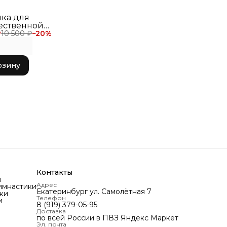
лка для
ественной
₽
стики Chacott
10 500 ₽
−
20
%
bination Rope
vyBlue x
ise
рзину
Контакты
и
Адрес
имнастики
Екатеринбург ул. Самолётная 7
ки
Телефон
и
8 (919) 379-05-95
Доставка
по всей России в ПВЗ Яндекс Маркет
Эл. почта