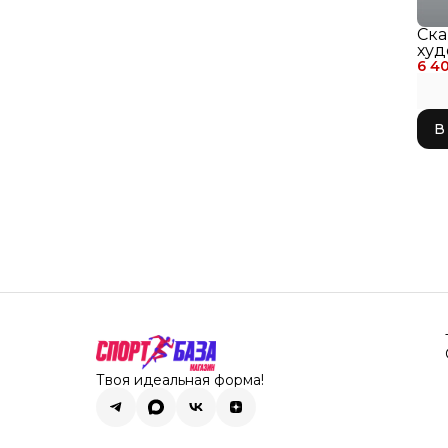
Ска
худ
6 4
гим
3м 
028
В
Твоя идеальная форма!