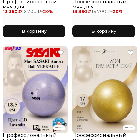
Профессиональный
Профессиональный
мяч для
мяч для
13 360 ₽
художественной
16 700 ₽
−
20
%
13 360 ₽
художественной
16 700 ₽
−
20
%
гимнастики SASAKI M-
гимнастики SASAKI M-
207BRM-F 18.5 см, цвет
207BRM-F 18.5 см, цвет
синий с блеском ORBU
фуксия с блеском
В корзину
В корзину
Oriental Blue
MYBR Mystic Berry
Профессиональный
Профессиональный