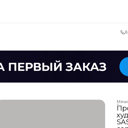
8
Мячи
Главн
Пр
ху
SAS