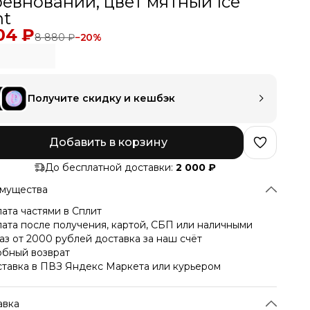
ревнований, цвет мятный Ice
nt
04 ₽
8 880 ₽
−
20
%
Получите скидку и кешбэк
Добавить в корзину
До бесплатной доставки:
2 000 ₽
мущества
ата частями в Сплит
ата после получения, картой, СБП или наличными
аз от 2000 рублей доставка за наш счёт
бный возврат
тавка в ПВЗ Яндекс Маркета или курьером
авка