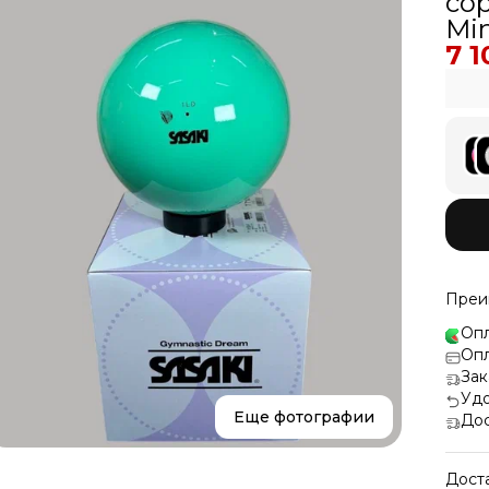
со
Mi
7 1
Преи
Опл
Опл
Зак
Удо
Еще фотографии
Дос
Дост