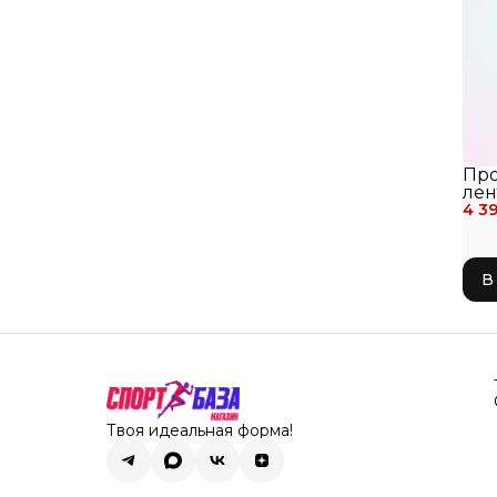
Пр
лен
4 3
худ
гим
Gra
мет
В
сор
Str
Твоя идеальная форма!