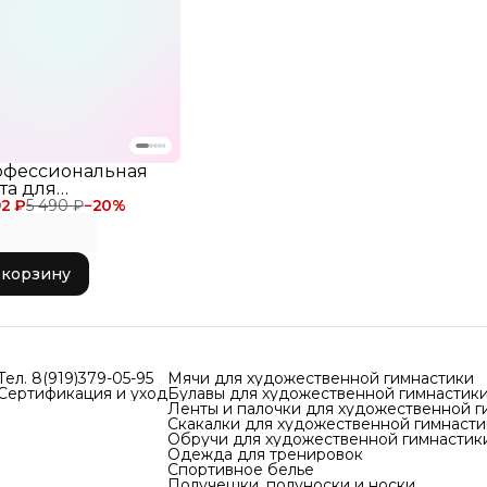
офессиональная
та для
92 ₽
ожественной
5 490 ₽
−
20
%
настики Chacott
dation Ribbon 6
ров для
 корзину
евнований 753
awberry
Тел. 8(919)379-05-95
Мячи для художественной гимнастики
Сертификация и уход
Булавы для художественной гимнастик
Ленты и палочки для художественной г
Скакалки для художественной гимнасти
Обручи для художественной гимнастик
Одежда для тренировок
Спортивное белье
Получешки, полуноски и носки