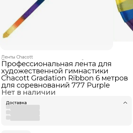
Ленты Chacott
Ленты и палочки для художественной гимнастики
›
Профессиональная лента для
Главная
›
ХУДОЖЕСТВЕННАЯ ГИМНАСТИКА
›
художественной гимнастики
Chacott Gradation Ribbon 6 метров
для соревнований 777 Purple
Нет в наличии
Доставка