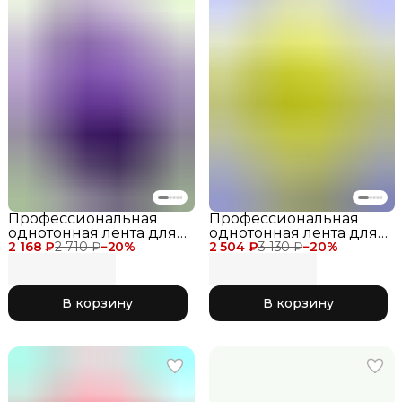
Профессиональная
Профессиональная
однотонная лента для
однотонная лента для
2 168 ₽
художественной
2 710 ₽
−
20
%
2 504 ₽
художественной
3 130 ₽
−
20
%
гимнастики Chacott
гимнастики Chacott
Ribbon 6 метров для
Ribbon 4 метра желтая
соревнований
062 Canary
В корзину
В корзину
фиолетовая 077 Purple