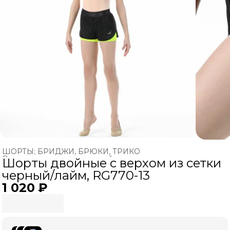
ШОРТЫ; БРИДЖИ, БРЮКИ, ТРИКО
Одежда для художественной гимнастики
›
Шорты двойные с верхом из сетки
Главная
›
ХУДОЖЕСТВЕННАЯ ГИМНАСТИКА
›
черный/лайм, RG770-13
1 020 ₽