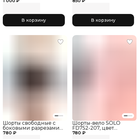
1 000 ₽
RG768.0-11 чёрный/
850 ₽
черный/лайм_RG768.0-
розовый
13
В корзину
В корзину
Шорты свободные с
Шорты-вело SOLO
боковыми разрезами
FD752-207, цвет
780 ₽
SOLO RG763/2-110
780 ₽
Черные, размер_28,
шорты для