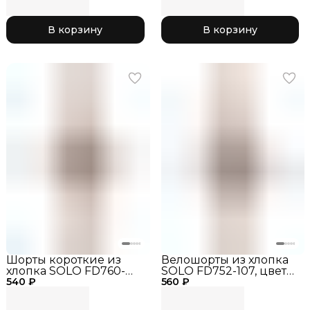
гимнастики,
тренировочные шорты
В корзину
В корзину
РГ, одежда для
гимнастики
Шорты короткие из
Велошорты из хлопка
хлопка SOLO FD760-
SOLO FD752-107, цвет
540 ₽
107, цвет Черные
560 ₽
Черные, шорты для
гимнастики,
тренировочные шорты