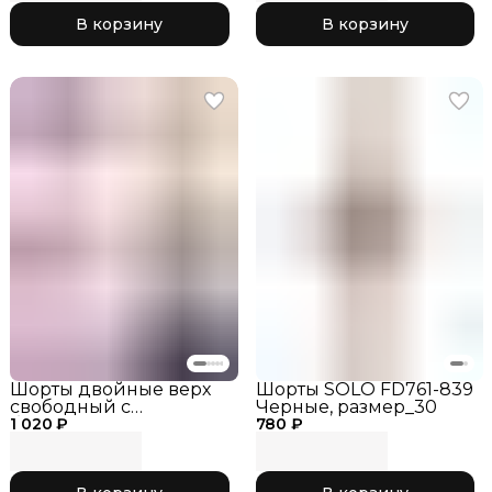
РГ, одежда для
В корзину
В корзину
гимнастики
Шорты двойные верх
Шорты SOLO FD761-839
свободный с
Черные, размер_30
1 020 ₽
боковыми разрезами
780 ₽
SOLO RG767-107, цвет
Черные