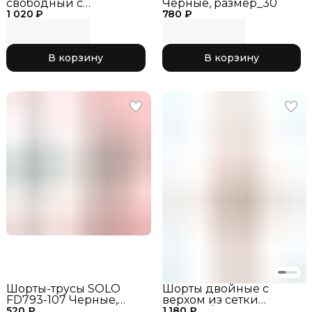
свободный с
Черные, размер_30
1 020 ₽
боковыми разрезами
780 ₽
SOLO RG767-107, цвет
Черные
В корзину
В корзину
Шорты-трусы SOLO
Шорты двойные с
FD793-107 Черные,
верхом из сетки
520 ₽
размер_40
1 180 ₽
черный/