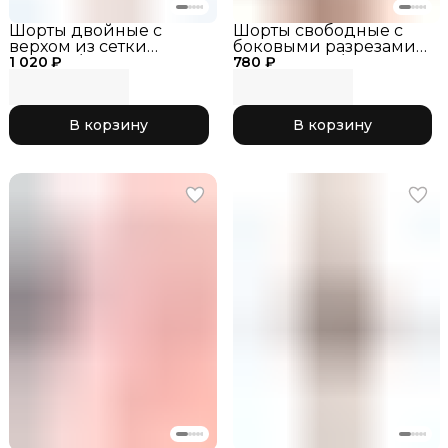
Шорты двойные с
Шорты свободные с
верхом из сетки
боковыми разрезами
1 020 ₽
черный/лайм, RG770-
780 ₽
SOLO RG763/2-110
13
В корзину
В корзину