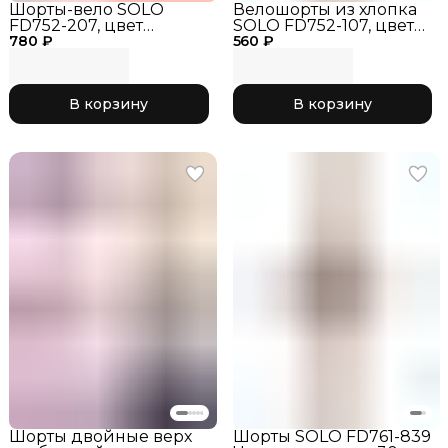
Шорты-вело SOLO
Велошорты из хлопка
FD752-207, цвет
SOLO FD752-107, цвет
780 ₽
Черные, размер_28,
560 ₽
Черные, шорты для
шорты для
гимнастики,
гимнастики,
тренировочные шорты
тренировочные шорты
РГ, одежда для
В корзину
В корзину
РГ, одежда для
гимнастики
гимнастики
Шорты двойные верх
Шорты SOLO FD761-839