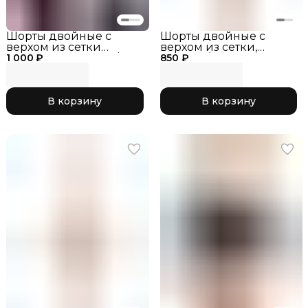
Шорты двойные с
Шорты двойные с
верхом из сетки
верхом из сетки,
1 000 ₽
RG768.0-11 чёрный/
850 ₽
черный/лайм_RG768.0-
розовый
13
В корзину
В корзину