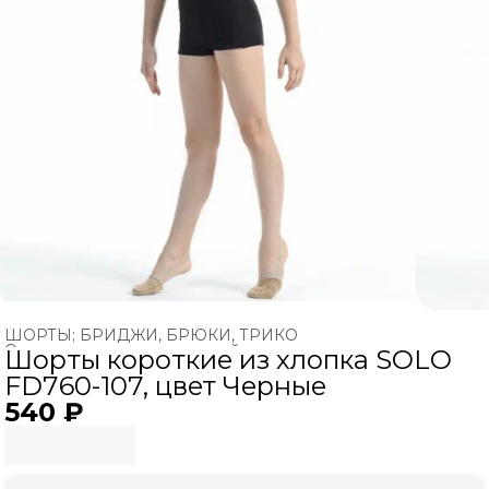
ШОРТЫ; БРИДЖИ, БРЮКИ, ТРИКО
Одежда для художественной гимнастики
›
Шорты короткие из хлопка SOLO
Главная
›
ХУДОЖЕСТВЕННАЯ ГИМНАСТИКА
›
FD760-107, цвет Черные
540 ₽