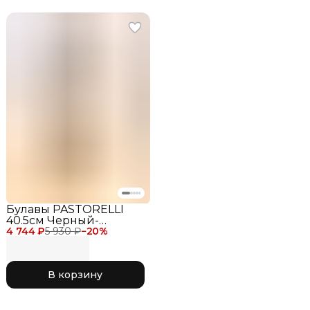
Булавы PASTORELLI
40.5см Черный-
4 744 ₽
Оранжевый "MASHA"
5 930 ₽
−
20
%
FIG
В корзину