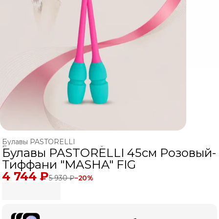
Булавы PASTORELLI
Булавы для художественной гимнастики
›
Булавы PASTORELLI 45см Розовый-
Главная
›
ХУДОЖЕСТВЕННАЯ ГИМНАСТИКА
›
Тиффани "MASHA" FIG
4 744 ₽
5 930 ₽
−
20
%