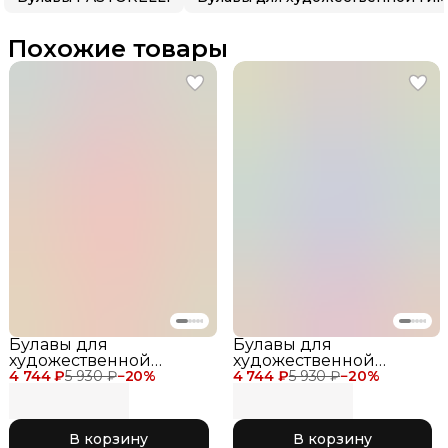
Похожие товары
Булавы для
Булавы для
художественной
художественной
4 744 ₽
гимнастики
5 930 ₽
−
20
%
4 744 ₽
гимнастики
5 930 ₽
−
20
%
PASTORELLI Розово -
PASTORELLI
Оранжевый, р. 40,5
В корзину
В корзину