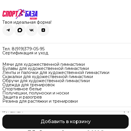
Твоя идеальная форма!
Тел. 8(919)379-05-95
Сертификация и уход
Мячи для художественной гимнастики
Булавы для художественной гимнастики
Ленты и палочки для художественной гимнастики
Скакалки для художественной гимнастики
Обручи для художественной гимнастики
Одежда для тренировок
Спортивное белье
Получешки, полуноски и носки
Защита и разогрев
Резина для растяжки и тренировки
Контакты
Адрес
Добавить в корзину
Екатеринбург ул. Самолётная 7
Оплата
Доставка
Способы возврата
Реквизиты
Оферта
Полити
Телефон