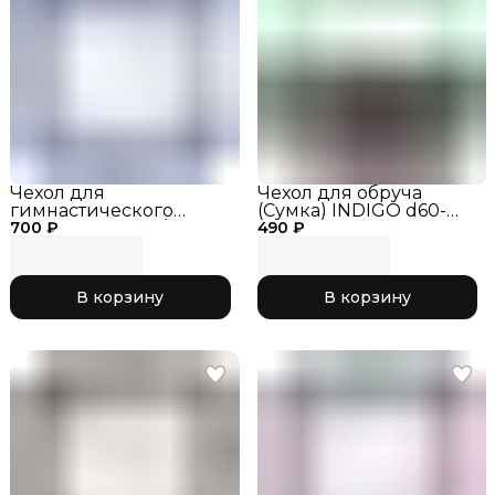
Чехол для
Чехол для обруча
гимнастического
(Сумка) INDIGO d60-
700 ₽
обруча, василёк/
490 ₽
90см SM-083
розовый 043, р. S
Салатовый/Серый
В корзину
В корзину