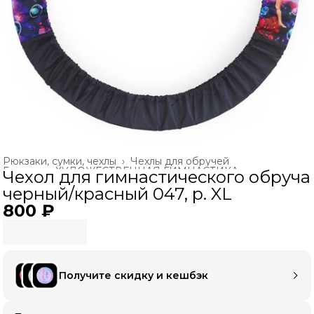
Рюкзаки, сумки, чехлы
›
Чехлы для обручей
Главная
›
ХУДОЖЕСТВЕННАЯ ГИМНАСТИКА
›
Чехол для гимнастического обруча
черный/красный 047, р. XL
800 ₽
Получите скидку и кешбэк