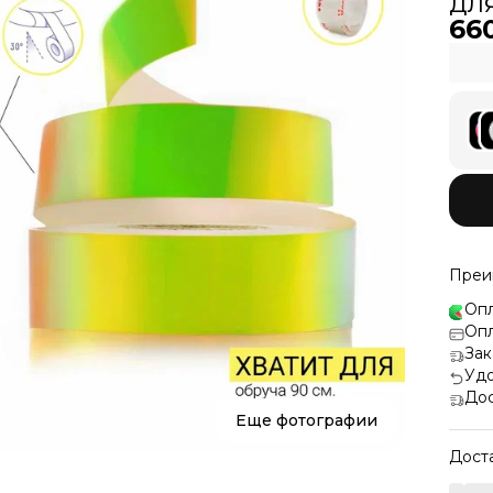
дл
66
Преи
Опл
Опл
Зак
Удо
Дос
Еще фотографии
Дост