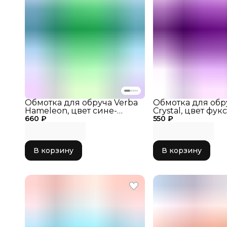
Обмотка для обруча Verba
Обмотка для обр
Hameleon, цвет сине-
Crystal, цвет фук
660 ₽
зеленый
550 ₽
обмотку для обру
обруча, обмотка 
художественной
гимнастики
В корзину
В корзину