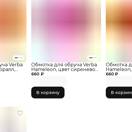
уча Verba
Обмотка для обруча Verba
Обмотка д
оралл,
Hameleon, цвет сиренево-
Hameleon,
ча, декор
660 ₽
фиолетовый
660 ₽
лава
для
В корзину
В корзин