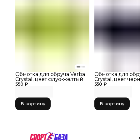
Обмотка для обруча Verba
Обмотка для обр
Crystal, цвет флуо-желтый
Crystal, цвет чер
550 ₽
550 ₽
обмотку для обру
обруча, обмотка 
художественной
гимнастики
В корзину
В корзину