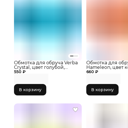
Обмотка для обруча Verba
Обмотка для обр
Crystal, цвет голубой,
Hameleon, цвет к
550 ₽
обмотку для обруча, декор
660 ₽
обмотку для обру
обруча, обмотка для
обруча, обмотка 
художественной
художественной
гимнастики
гимнастики
В корзину
В корзину