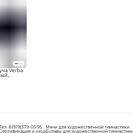
уча Verba
ный,
ча, декор
для
Тел. 8(919)379-05-95
Мячи для художественной гимнастики
Сертификация и уход
Булавы для художественной гимнастик