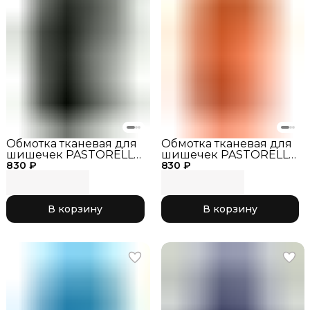
Обмотка тканевая для
Обмотка тканевая для
шишечек PASTORELLI
шишечек PASTORELLI
830 ₽
черный
830 ₽
оранжевый
флуоресцентный
В корзину
В корзину