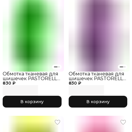
Обмотка тканевая для
Обмотка тканевая для
шишечек PASTORELLI
шишечек PASTORELLI
830 ₽
зеленый
830 ₽
фиолетовый
флуоресцентный
В корзину
В корзину