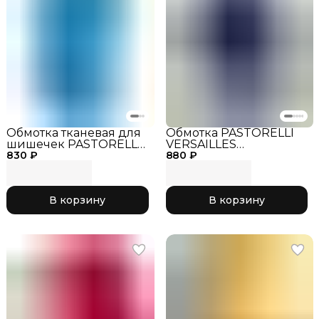
Обмотка тканевая для
Обмотка PASTORELLI
шишечек PASTORELLI
VERSAILLES
830 ₽
голубой
880 ₽
зеркальная сиреневая,
В корзину
В корзину