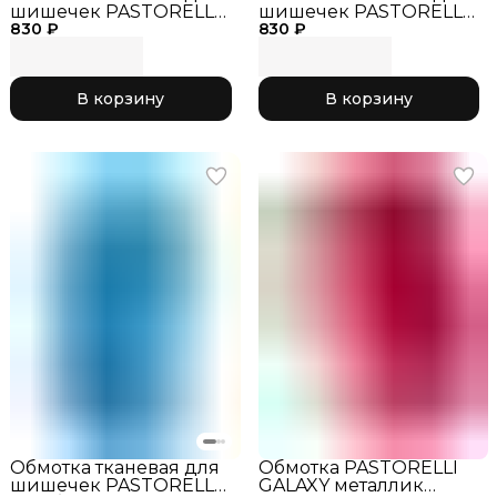
шишечек PASTORELLI
шишечек PASTORELLI
830 ₽
черный
830 ₽
оранжевый
флуоресцентный
В корзину
В корзину
Обмотка тканевая для
Обмотка PASTORELLI
шишечек PASTORELLI
GALAXY металлик