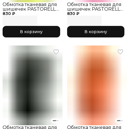
Обмотка тканевая для
Обмотка тканевая для
шишечек PASTORELLI
шишечек PASTORELLI
830 ₽
жёлтый
830 ₽
розовый
флуоресцентный
флуоресцентный
В корзину
В корзину
Обмотка тканевая для
Обмотка тканевая для