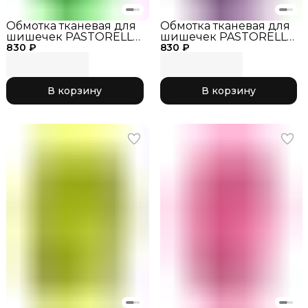
Обмотка тканевая для
Обмотка тканевая для
шишечек PASTORELLI
шишечек PASTORELLI
830 ₽
зеленый
830 ₽
фиолетовый
флуоресцентный
В корзину
В корзину