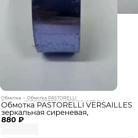
Обмотка
›
Обмотка PASTORELLI
Главная
›
ХУДОЖЕСТВЕННАЯ ГИМНАСТИКА
›
Обмотка PASTORELLI VERSAILLES
зеркальная сиреневая,
880 ₽