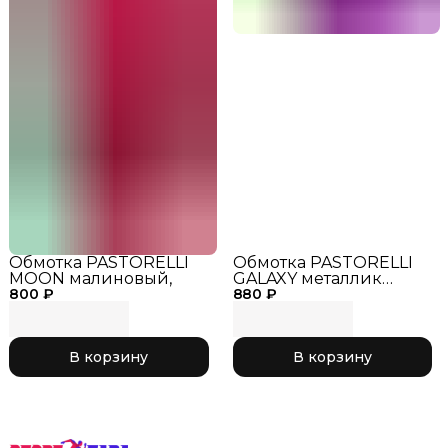
Обмотка PASTORELLI
Обмотка PASTORELLI
MOON малиновый,
GALAXY металлик
800 ₽
880 ₽
фуксия,
В корзину
В корзину