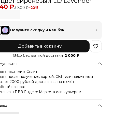
 цвет сиреневый LD Lavender
040 ₽
3 800 ₽
−
20
%
Получите скидку и кешбэк
Добавить в корзину
До бесплатной доставки:
2 000 ₽
мущества
ата частями в Сплит
ата после получения, картой, СБП или наличными
аз от 2000 рублей доставка за наш счёт
бный возврат
тавка в ПВЗ Яндекс Маркета или курьером
авка