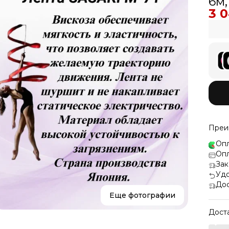
6м,
3 
Преи
Опл
Опл
Зак
Удо
Дос
Еще фотографии
Дост