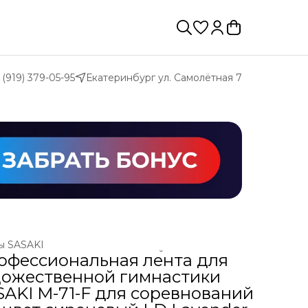
 (919) 379-05-95
Екатеринбург ул. Самолётная 7
ы SASAKI
ы и палочки для художественной гимнастики
›
офессиональная лента для
ая
›
ХУДОЖЕСТВЕННАЯ ГИМНАСТИКА
›
дожественной гимнастики
SAKI M-71-F для соревнований