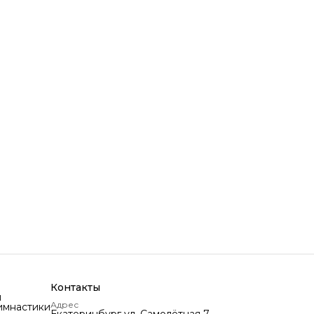
Контакты
и
Адрес
имнастики