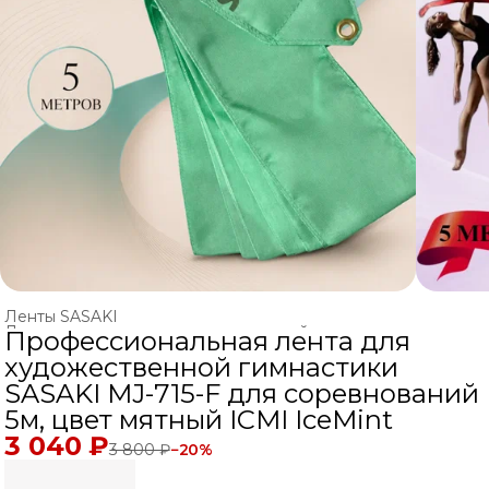
Ленты SASAKI
Ленты и палочки для художественной гимнастики
›
Профессиональная лента для
Главная
›
ХУДОЖЕСТВЕННАЯ ГИМНАСТИКА
›
художественной гимнастики
SASAKI MJ-715-F для соревнований
5м, цвет мятный ICMI IceMint
3 040 ₽
3 800 ₽
−
20
%