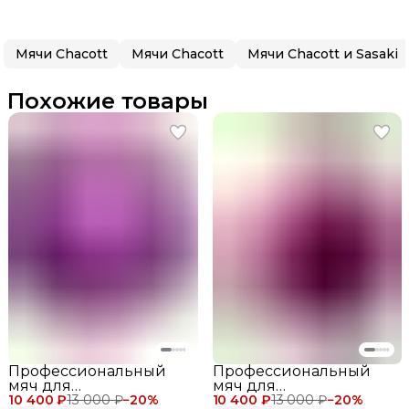
Мячи Chacott
Мячи Chacott
Мячи Chacott и Sasaki
Похожие товары
Профессиональный
Профессиональный
мяч для
мяч для
10 400 ₽
художественной
13 000 ₽
−
20
%
10 400 ₽
художественной
13 000 ₽
−
20
%