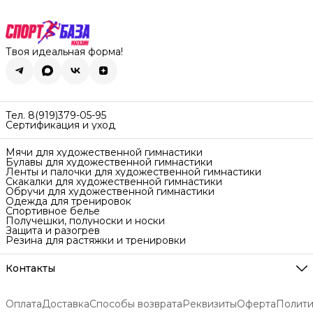
Твоя идеальная форма!
Тел. 8(919)379-05-95
Сертификация и уход
Мячи для художественной гимнастики
Булавы для художественной гимнастики
Ленты и палочки для художественной гимнастики
Скакалки для художественной гимнастики
Обручи для художественной гимнастики
Одежда для тренировок
Спортивное белье
Получешки, полуноски и носки
Защита и разогрев
Резина для растяжки и тренировки
Контакты
Адрес
Екатеринбург ул. Самолётная 7
Оплата
Доставка
Способы возврата
Реквизиты
Оферта
Полити
Телефон