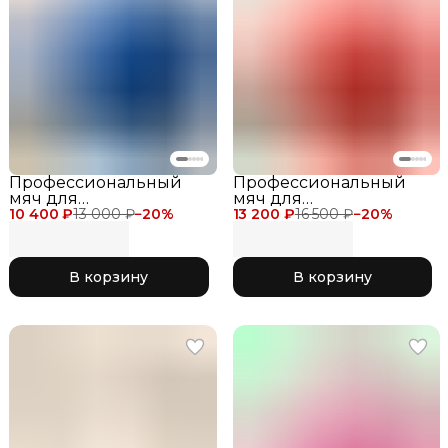
Профессиональный
Профессиональный
мяч для
мяч для
10 400 ₽
художественной
13 000 ₽
−
20
%
13 200 ₽
художественной
16 500 ₽
−
20
%
гимнастики Chacott
гимнастики Chacott
Jewelry Ball для
Shiny Ball 18.5 см для
соревнований,
соревнований, цвет
В корзину
В корзину
диаметр 18.5 см, цвет
коралл с блеском 650
синий с блеском 525
Coral
Blue