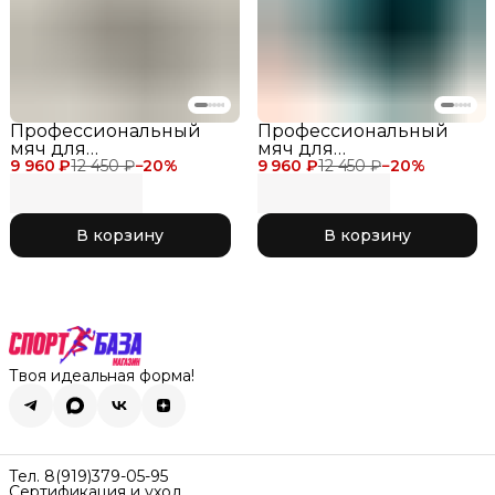
Профессиональный
Профессиональный
мяч для
мяч для
9 960 ₽
художественной
12 450 ₽
−
20
%
9 960 ₽
художественной
12 450 ₽
−
20
%
гимнастики Chacott
гимнастики Chacott
Practice Jewelry Ball 17
Practice Jewelry Ball 17
см, цвет серебро с
см, цвет бирюза с
В корзину
В корзину
блеском 598 Silver
блеском 537 Emerald
Green
Твоя идеальная форма!
Тел. 8(919)379-05-95
Сертификация и уход