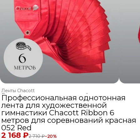
Ленты Chacott
Ленты и палочки для художественной гимнастики
›
Профессиональная однотонная
Главная
›
ХУДОЖЕСТВЕННАЯ ГИМНАСТИКА
›
лента для художественной
гимнастики Chacott Ribbon 6
метров для соревнований красная
052 Red
2 168 ₽
2 710 ₽
−
20
%