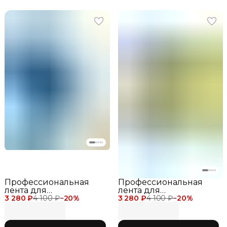
Профессиональная
Профессиональная
лента для
лента для
3 280 ₽
художественной
4 100 ₽
−
20
%
3 280 ₽
художественной
4 100 ₽
−
20
%
гимнастики Chacott
гимнастики Chacott
Gradation Ribbon 6
Gradation Ribbon 6
метров для
метров для