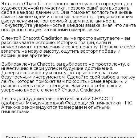
Эта лента Chacott – не просто аксессуар, это предмет для
художественной гимнастики, позволяющий вам выразить
себя в каждом движении. Она поможет воплотить в жизнь
самые смелые идеи и сложные элементы, придавая вашим
выступлениям неповторимый шарм и элегантность.
Почувствуйте уверенность в каждом взмахе, зная, что лента
послушно следует за вашими намерениями.
С лентой Chacott Gradiation вы не просто выступаете – вы
рассказываете историю. Историю грации, силы и
неукротимого стремления к совершенству. Позвольте себе
взлететь на новую высоту, ощутить восторг победы и
восхищение зрителей.
Выбирая ленты Chacott, вы выбираете не просто ленту, а
инвестицию в свой успех и будущие достижения.
Доверьтесь качеству и опыту, которые стоят за этим
безупречным инструментом. Сделайте свой выбор в пользу
ленты, которая поможет вам покорить новые вершины и
раскрыть весь свой потенциал. Заявите о себе ярко и
уверенно вместе с лентой Chacott Gradiation!
Ленты для художественной гимнастики CHACOTT
одобрены Международной Федерацией Гимнастики - FIG.
А так-же рекомендуются тренерами и опытными
гимнастками.
Ленты Chacott
Ленты и палочки для художественной гимнастики