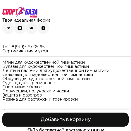
Твоя идеальная форма!
Тел. 8(919)379-05-95
Сертификация и уход
Мячи для художественной гимнастики
Булавы для художественной гимнастики
Ленты и палочки для художественной гимнастики
Скакалки для художественной гимнастики
Обручи для художественной гимнастики
Одежда для тренировок
Спортивное белье
Получешки, полуноски и носки
Защита и разогрев
Резина для растяжки и тренировки
Контакты
Адрес
Добавить в корзину
Екатеринбург ул. Самолётная 7
Оплата
Доставка
Способы возврата
Реквизиты
Оферта
Полити
Телефон
8 (919) 379-05-95
До бесплатной доставки:
2 000 ₽