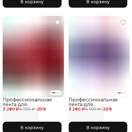
В корзину
В корзину
соревнований 731
соревнований 763
Aqua Green
Yellow
Профессиональная
Профессиональная
лента для
лента для
3 280 ₽
художественной
4 100 ₽
−
20
%
3 280 ₽
художественной
4 100 ₽
−
20
%
гимнастики Chacott
гимнастики Chacott
Gradation Ribbon 6
Gradation Ribbon 6
метров 759 Wine Red
метров для
В корзину
В корзину
соревнований 750