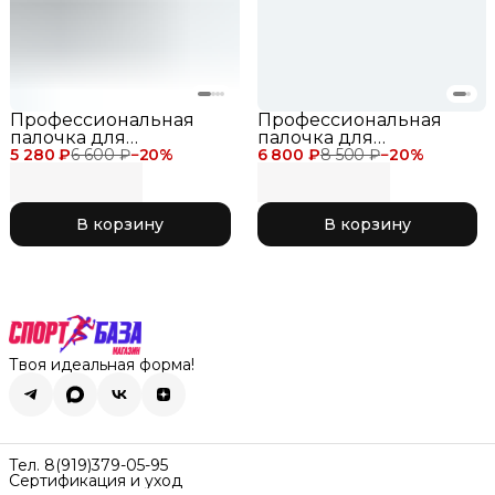
Профессиональная
Профессиональная
палочка для
палочка для
5 280 ₽
художественной
6 600 ₽
−
20
%
6 800 ₽
художественной
8 500 ₽
−
20
%
гимнастики Chacott
гимнастики Chacott
(Standard) 50 см 000
Holographic Stick 60 см
белая
для соревнований,
В корзину
В корзину
цвет синий с
блестками 523
Turquoise Blue
Твоя идеальная форма!
Тел. 8(919)379-05-95
Сертификация и уход