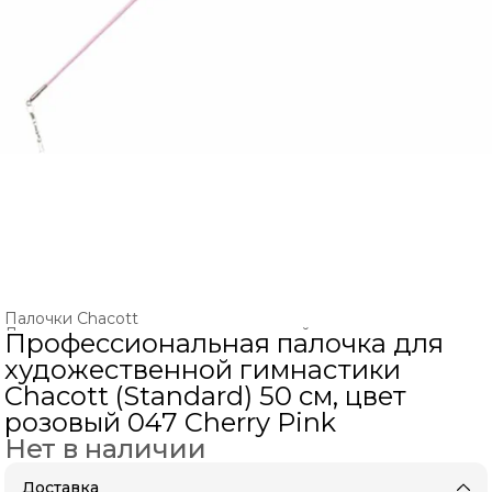
Палочки Chacott
Ленты и палочки для художественной гимнастики
›
Профессиональная палочка для
Главная
›
ХУДОЖЕСТВЕННАЯ ГИМНАСТИКА
›
художественной гимнастики
Chacott (Standard) 50 см, цвет
розовый 047 Cherry Pink
Нет в наличии
Доставка