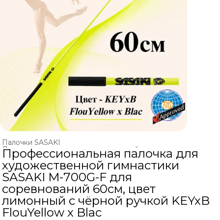
Палочки SASAKI
Ленты и палочки для художественной гимнастики
›
Профессиональная палочка для
Главная
›
ХУДОЖЕСТВЕННАЯ ГИМНАСТИКА
›
художественной гимнастики
SASAKI M-700G-F для
соревнований 60см, цвет
лимонный с чёрной ручкой KEYxB
FlouYellow x Blac