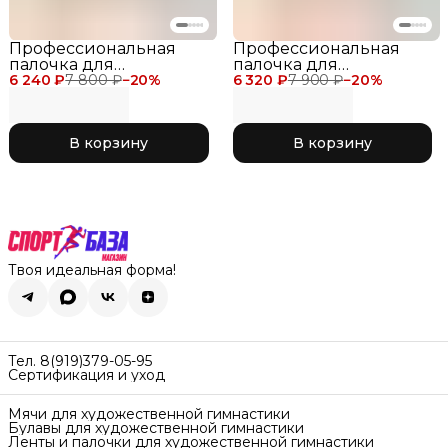
Профессиональная
Профессиональная
палочка для
палочка для
6 240 ₽
художественной
7 800 ₽
−
20
%
6 320 ₽
художественной
7 900 ₽
−
20
%
гимнастики SASAKI M-
гимнастики SASAKI M-
781-F для
700G-F для
соревнований 60см,
соревнований 60см,
В корзину
В корзину
цвет белый W White
цвет белый с красной
ручкой WxR Whitex
Red
Твоя идеальная форма!
Тел. 8(919)379-05-95
Сертификация и уход
Мячи для художественной гимнастики
Булавы для художественной гимнастики
Ленты и палочки для художественной гимнастики