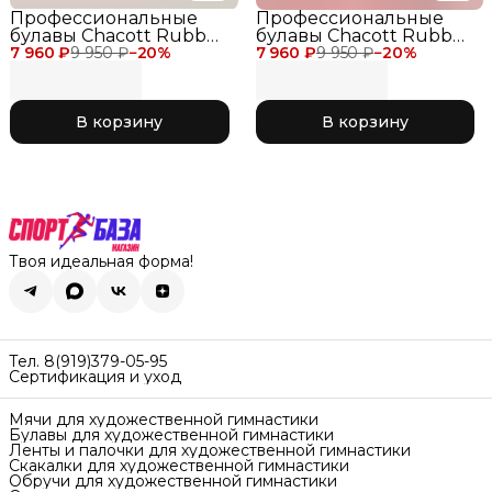
Профессиональные
Профессиональные
булавы Chacott Rubber
булавы Chacott Rubber
7 960 ₽
Clubs 45,5 см для
9 950 ₽
−
20
%
7 960 ₽
Clubs 45,5 см для
9 950 ₽
−
20
%
соревнований, цвет
соревнований, цвет
фиолетовый с розовым
коралл с черным 150
277 Pink x Purple
Black x Coral
В корзину
В корзину
Твоя идеальная форма!
Тел. 8(919)379-05-95
Сертификация и уход
Мячи для художественной гимнастики
Булавы для художественной гимнастики
Ленты и палочки для художественной гимнастики
Скакалки для художественной гимнастики
Обручи для художественной гимнастики