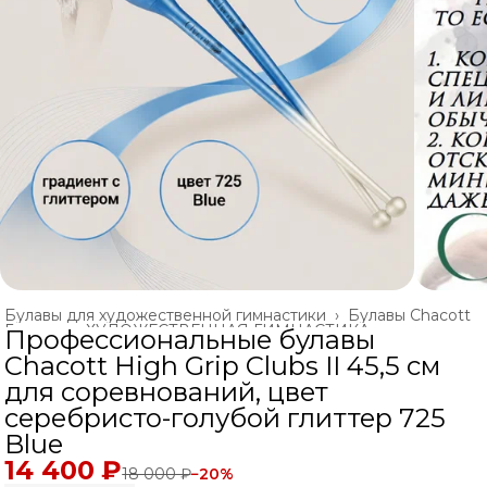
Булавы для художественной гимнастики
›
Булавы Chacott
Главная
›
ХУДОЖЕСТВЕННАЯ ГИМНАСТИКА
›
Профессиональные булавы
Chacott High Grip Clubs II 45,5 см
для соревнований, цвет
серебристо-голубой глиттер 725
Blue
14 400 ₽
18 000 ₽
−
20
%