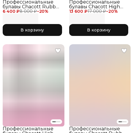
Профессиональные
Профессиональные
булавы Chacott Rubber
булавы Chacott High
6 400 ₽
Clubs 36 см, цвет
8 000 ₽
−
20
%
13 600 ₽
Grip Clubs II 41 см для
17 000 ₽
−
20
%
желтый с розовым 262
соревнований, цвет
Pink x Canary
серебристо-голубой
глиттер 725 Blue
В корзину
В корзину
Профессиональные
Профессиональные