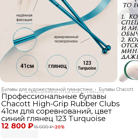
Булавы для художественной гимнастики
›
Булавы Chacott
Главная
›
ХУДОЖЕСТВЕННАЯ ГИМНАСТИКА
›
Профессиональные булавы
Chacott High-Grip Rubber Clubs
41см для соревнований, цвет
синий глянец 123 Turquoise
12 800 ₽
16 000 ₽
−
20
%