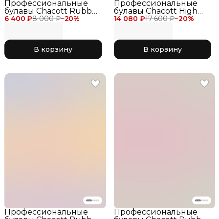
Профессиональные
Профессиональные
булавы Chacott Rubber
булавы Chacott High
6 400 ₽
Clubs 36 см, цвет
8 000 ₽
−
20
%
14 080 ₽
Grip Clubs II 41 см для
17 600 ₽
−
20
%
желтый с розовым 262
соревнований, цвет
Pink x Canary
серебристо-розовый
глиттер 743 Pink
В корзину
В корзину
Профессиональные
Профессиональные