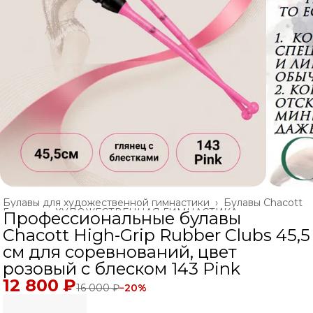
Булавы для художественной гимнастики
›
Булавы Chacott
Главная
›
ХУДОЖЕСТВЕННАЯ ГИМНАСТИКА
›
Профессиональные булавы
Chacott High-Grip Rubber Clubs 45,5
см для соревнований, цвет
розовый с блеском 143 Pink
12 800 ₽
16 000 ₽
−
20
%