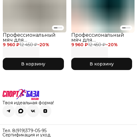
Профессиональный
Профессиональный
мяч для
мяч для
9 960 ₽
художественной
12 450 ₽
−
20
%
9 960 ₽
художественной
12 450 ₽
−
20
%
гимнастики Chacott
гимнастики Chacott
Practice Jewelry Ball 17
Practice Jewelry Ball 17
см, цвет серебро с
см, цвет бирюза с
В корзину
В корзину
блеском 598 Silver
блеском 537 Emerald
Green
Твоя идеальная форма!
Тел. 8(919)379-05-95
Сертификация и уход