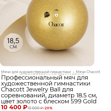
Мячи для художественной гимнастики
›
Мячи Chacott
Главная
›
ХУДОЖЕСТВЕННАЯ ГИМНАСТИКА
›
Профессиональный мяч для
художественной гимнастики
Chacott Jewelry Ball для
соревнований, диаметр 18.5 см,
цвет золото с блеском 599 Gold
10 400 ₽
13 000 ₽
−
20
%