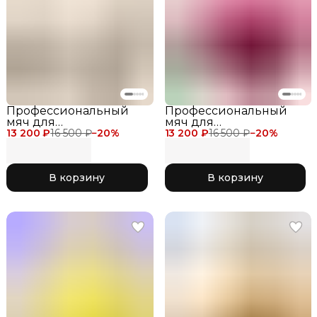
Профессиональный
Профессиональный
мяч для
мяч для
13 200 ₽
художественной
16 500 ₽
−
20
%
13 200 ₽
художественной
16 500 ₽
−
20
%
гимнастики Chacott
гимнастики Chacott
Shiny Ball 18.5 см для
Shiny Ball 18.5 см для
соревнований, цвет
соревнований, цвет
В корзину
В корзину
белый с блеском 600
фуксия с блеском 648
White
Magenta