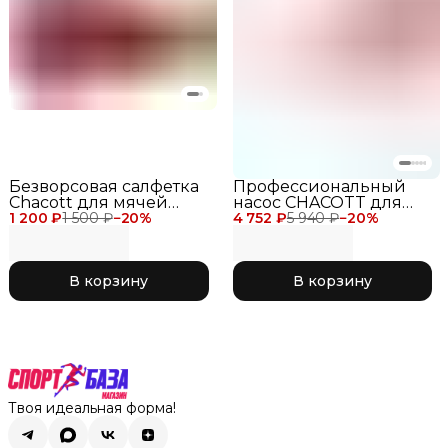
Безворсовая салфетка
Профессиональный
Chacott для мячей
насос CHACOTT для
1 200 ₽
художественной
1 500 ₽
−
20
%
4 752 ₽
мячей
5 940 ₽
−
20
%
гимнастики
художественной
гимнастики
В корзину
В корзину
Твоя идеальная форма!