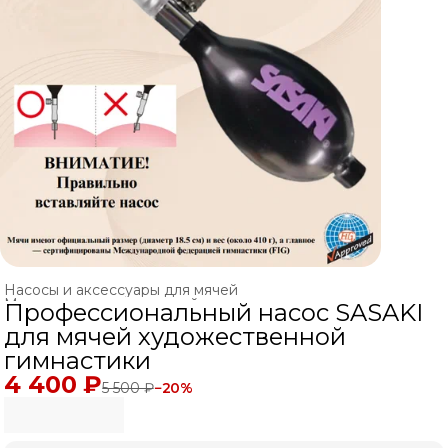
Насосы и аксессуары для мячей
Мячи для художественной гимнастики
›
Профессиональный насос SASAKI
Главная
›
ХУДОЖЕСТВЕННАЯ ГИМНАСТИКА
›
для мячей художественной
гимнастики
4 400 ₽
5 500 ₽
−
20
%