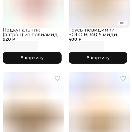
Подкупальник
Трусы невидимки
(патрон) из полиамида
SOLO BD40-5 миди,
920 ₽
на силиконовых
400 ₽
бежевые, размер_26
бретелях BD51-5
бежевый, размер_32
В корзину
В корзину