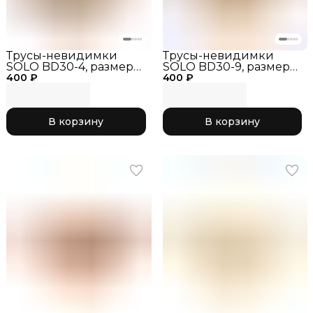
Трусы-невидимки
Трусы-невидимки
SOLO BD30-4, размер
SOLO BD30-9, размер
400 ₽
26, мини, загар, трусы-
400 ₽
26, мини, загар, трусы-
невидимки для
невидимки для
гимнастики, бельё под
гимнастики, бельё под
купальник
купальник
В корзину
В корзину