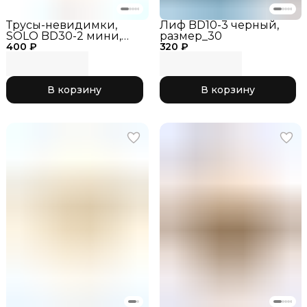
Трусы-невидимки,
Лиф BD10-3 черный,
SOLO BD30-2 мини,
размер_30
400 ₽
бежевые, разме_26,
320 ₽
трусы-невидимки для
гимнастики, бельё под
купальник
В корзину
В корзину