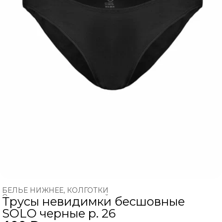
БЕЛЬЕ НИЖНЕЕ, КОЛГОТКИ
Одежда для художественной гимнастики
›
Трусы невидимки бесшовные
Главная
›
ХУДОЖЕСТВЕННАЯ ГИМНАСТИКА
›
SOLO черные р. 26