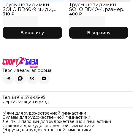
Трусы невидимки
Трусы-невидимки
SOLO BD40-9 миди,
SOLO BD40-4, размер
310 ₽
загар, размер_28
400 ₽
30, миди, загар, трусы-
невидимки для
гимнастики, бельё под
купальник
В корзину
В корзину
Твоя идеальная форма!
Тел. 8(919)379-05-95
Сертификация и уход
Мячи для художественной гимнастики
Булавы для художественной гимнастики
Ленты и палочки для художественной гимнастики
Скакалки для художественной гимнастики
Обручи для художественной гимнастики