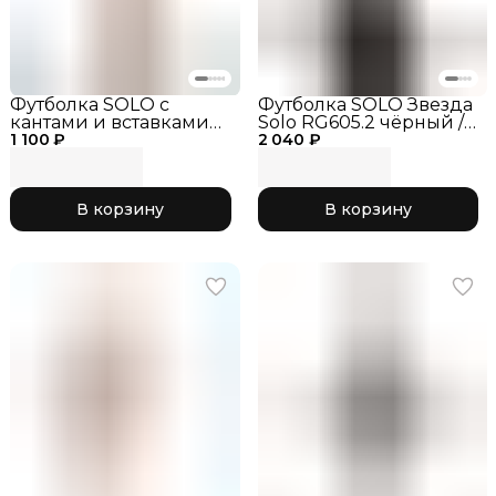
Футболка SOLO с
Футболка SOLO Звезда
кантами и вставками
Solo RG605.2 чёрный /
1 100 ₽
из сетки RG604-107
2 040 ₽
золото_размер_30
чёрный_размер_28
В корзину
В корзину