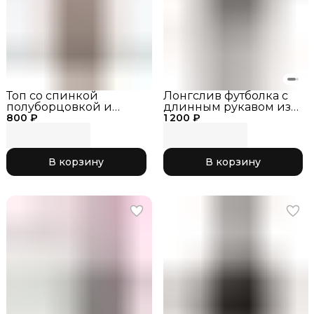
Топ со спинкой
Лонгслив футболка с
полуборцовкой и
длинным рукавом из
800 ₽
кантами RG450-13
1 200 ₽
хлопка FD654-107
черный/лайм
черный
В корзину
В корзину