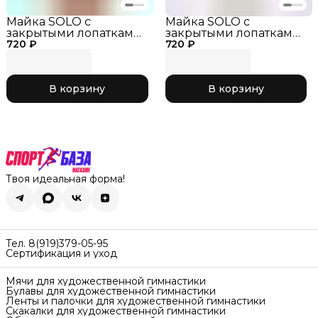
Майка SOLO с
Майка SOLO с
закрытыми лопатками
закрытыми лопатками
720 ₽
RG415-116, оранжевый
720 ₽
RG415-117, жёлтый неон,
неон, р. 28
р. 28
В корзину
В корзину
Твоя идеальная форма!
Тел. 8(919)379-05-95
Сертификация и уход
Мячи для художественной гимнастики
Булавы для художественной гимнастики
Ленты и палочки для художественной гимнастики
Скакалки для художественной гимнастики