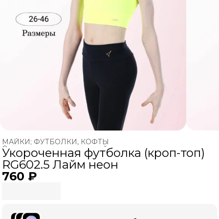
МАЙКИ; ФУТБОЛКИ, КОФТЫ
Одежда для художественной гимнастики
›
Укороченная футболка (кроп-топ)
Главная
›
ХУДОЖЕСТВЕННАЯ ГИМНАСТИКА
›
RG602.5 Лайм неон
760 ₽