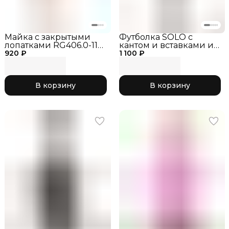
Майка с закрытыми
Футболка SOLO с
лопатками RG406.0-11
кантом и вставками из
920 ₽
серия "Канты" розовый
1 100 ₽
сетки RG604-13
неон
Чёрный / лайм
неон_размер_28
В корзину
В корзину