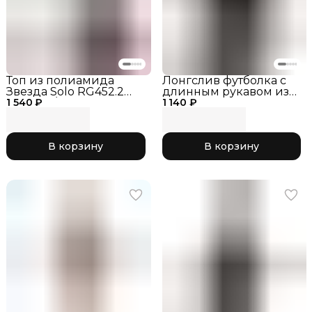
Топ из полиамида
Лонгслив футболка с
Звезда Solo RG452.2
длинным рукавом из
1 540 ₽
черный/золото
1 140 ₽
хлопка RG655-107
черный
В корзину
В корзину