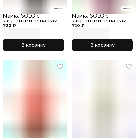
Майка SOLO с
Майка SOLO с
закрытыми лопатками
закрытыми лопатками
720 ₽
RG415-115, чёрный, р. 30
720 ₽
RG415-118, розовый
неон, р. 28
В корзину
В корзину