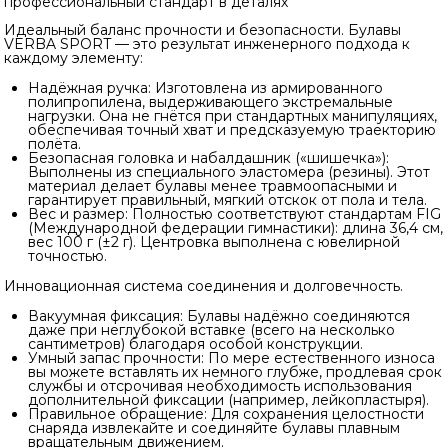
профессиональный стандарт в деталях
Идеальный баланс прочности и безопасности. Булавы
VERBA SPORT — это результат инженерного подхода к
каждому элементу:
Надёжная ручка: Изготовлена из армированного
полипропилена, выдерживающего экстремальные
нагрузки. Она не гнётся при стандартных манипуляциях,
обеспечивая точный хват и предсказуемую траекторию
полёта.
Безопасная головка и набалдашник («шишечка»):
Выполнены из специального эластомера (резины). Этот
материал делает булавы менее травмоопасными и
гарантирует правильный, мягкий отскок от пола и тела.
Вес и размер: Полностью соответствуют стандартам FIG
(Международной федерации гимнастики): длина 36,4 см,
вес 100 г (±2 г). Центровка выполнена с ювелирной
точностью.
Инновационная система соединения и долговечность.
Вакуумная фиксация: Булавы надёжно соединяются
даже при неглубокой вставке (всего на несколько
сантиметров) благодаря особой конструкции.
Умный запас прочности: По мере естественного износа
вы можете вставлять их немного глубже, продлевая срок
службы и отсрочивая необходимость использования
дополнительной фиксации (например, лейкопластыря).
Правильное обращение: Для сохранения целостности
снаряда извлекайте и соединяйте булавы плавным
вращательным движением.