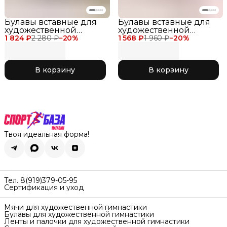
Булавы вставные для
Булавы вставные для
художественной
художественной
1 824 ₽
гимнастики Verba
2 280 ₽
−
20
%
1 568 ₽
гимнастики Verba
1 960 ₽
−
20
%
Sport INSERT, размер
Sport INSERT, размер
40,9 см, цвет Чёрно-
36,4 см, цвет Фуксия-
жёлтый
Черный
В корзину
В корзину
Твоя идеальная форма!
Тел. 8(919)379-05-95
Сертификация и уход
Мячи для художественной гимнастики
Булавы для художественной гимнастики
Ленты и палочки для художественной гимнастики