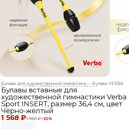
Булавы для художественной гимнастики
›
Булавы VERBA
Главная
›
ХУДОЖЕСТВЕННАЯ ГИМНАСТИКА
›
Булавы вставные для
художественной гимнастики Verba
Sport INSERT, размер 36,4 см, цвет
Чёрно-жёлтый
1 568 ₽
1 960 ₽
−
20
%