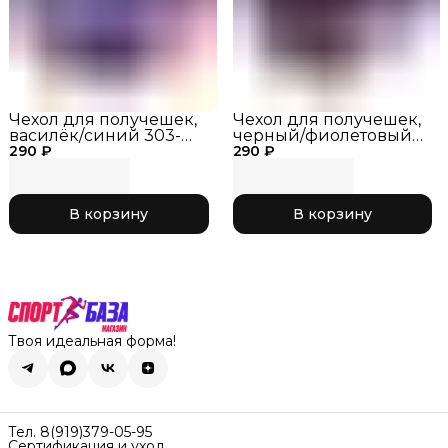
Чехол для получешек,
Чехол для получешек,
василёк/синий 303-
черный/фиолетовый
290 ₽
065
290 ₽
303-066
В корзину
В корзину
Твоя идеальная форма!
Тел. 8(919)379-05-95
Сертификация и уход