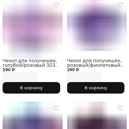
Чехол для получешек,
Чехол для получешек,
голубой/розовый 303-
розовый/фиолетовый
290 ₽
046
290 ₽
303-045
В корзину
В корзину