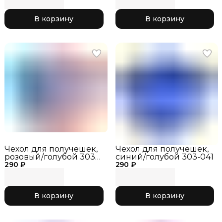
В корзину
В корзину
Чехол для получешек,
Чехол для получешек,
розовый/голубой 303-
синий/голубой 303-041
290 ₽
034
290 ₽
В корзину
В корзину