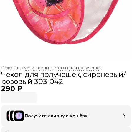
Рюкзаки, сумки, чехлы
›
Чехлы для получешек
Главная
›
ХУДОЖЕСТВЕННАЯ ГИМНАСТИКА
›
Чехол для получешек, сиреневый/
розовый 303-042
290 ₽
Получите скидку и кешбэк