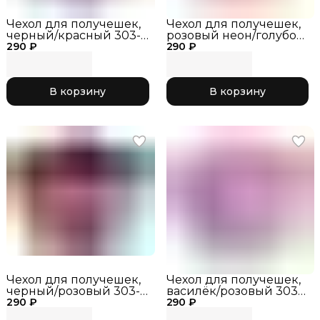
Чехол для получешек,
Чехол для получешек,
черный/красный 303-
розовый неон/голубой
290 ₽
047
290 ₽
303-064
В корзину
В корзину
Чехол для получешек,
Чехол для получешек,
черный/розовый 303-
василёк/розовый 303-
290 ₽
032
290 ₽
043