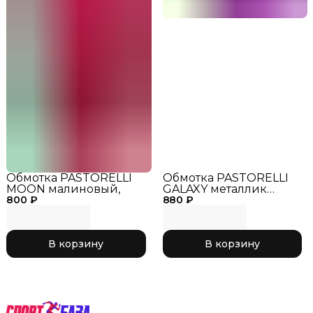
Обмотка PASTORELLI
Обмотка PASTORELLI
MOON малиновый,
GALAXY металлик
800 ₽
880 ₽
фуксия,
В корзину
В корзину