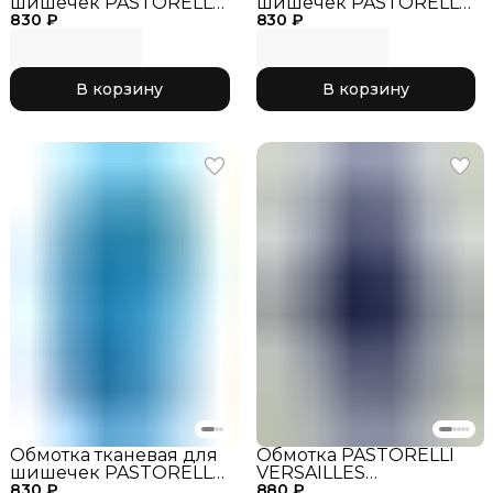
шишечек PASTORELLI
шишечек PASTORELLI
830 ₽
черный
830 ₽
оранжевый
флуоресцентный
В корзину
В корзину
Обмотка тканевая для
Обмотка PASTORELLI
шишечек PASTORELLI
VERSAILLES
830 ₽
голубой
880 ₽
зеркальная сиреневая,