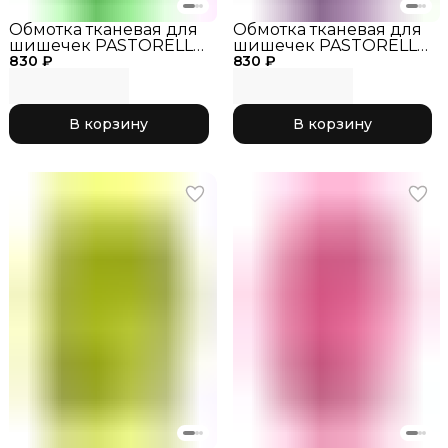
Обмотка тканевая для
Обмотка тканевая для
шишечек PASTORELLI
шишечек PASTORELLI
830 ₽
зеленый
830 ₽
фиолетовый
флуоресцентный
В корзину
В корзину