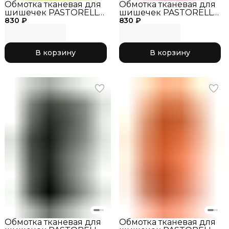
Обмотка тканевая для
Обмотка тканевая для
шишечек PASTORELLI
шишечек PASTORELLI
830 ₽
жёлтый
830 ₽
розовый
флуоресцентный
флуоресцентный
В корзину
В корзину
Обмотка тканевая для
Обмотка тканевая для