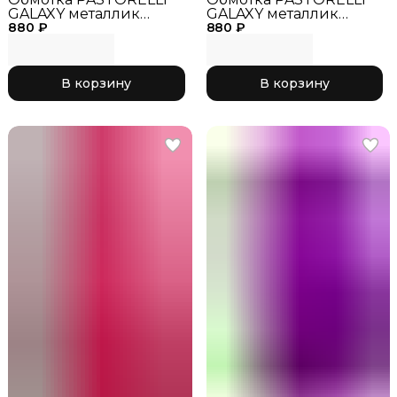
GALAXY металлик
GALAXY металлик
880 ₽
земляничный,
880 ₽
золото,
В корзину
В корзину