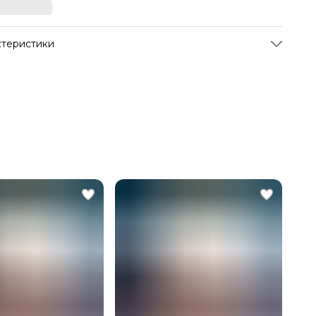
ктеристики
кул
21766
а-изготовитель
Россия
 упаковкой, г
1450
овара, г
270
 товара
белый
лектация
обручи 5 шт
вая аудитория
Взрослая, Детская
ание цвета
белый 5 шт
етр, см
80
обруча
Гимнастический
д
Verba Sport