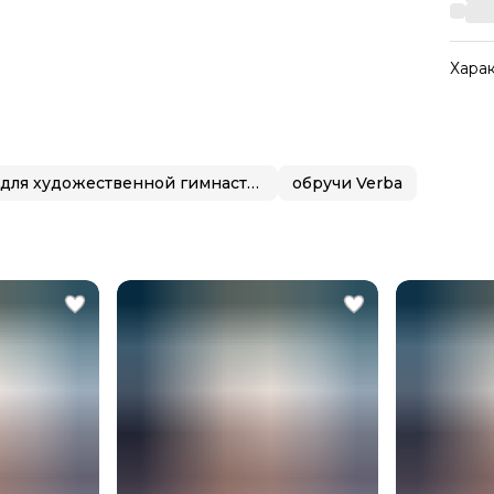
Хара
Арти
Стран
Вес с
Обручи для художественной гимнастики Verba Sport
обручи Verba
Вес т
Цвет
Комп
Целе
Назв
Диам
Тип 
Брен