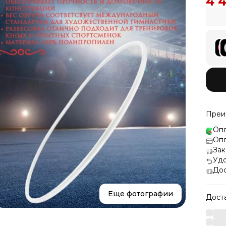
4 
Преи
Опл
Опл
Зак
Удо
Дос
Еще фотографии
Дост