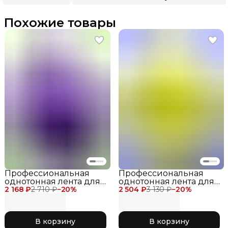
Похожие товары
Профессиональная
Профессиональная
однотонная лента для
однотонная лента для
2 168 ₽
художественной
2 710 ₽
−
20
%
2 504 ₽
художественной
3 130 ₽
−
20
%
гимнастики Chacott
гимнастики Chacott
Ribbon 6 метров для
Ribbon 4 метра желтая
соревнований
062 Canary
В корзину
В корзину
фиолетовая 077 Purple