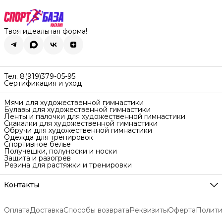
Твоя идеальная форма!
Тел. 8(919)379-05-95
Сертификация и уход
Мячи для художественной гимнастики
Булавы для художественной гимнастики
Ленты и палочки для художественной гимнастики
Скакалки для художественной гимнастики
Обручи для художественной гимнастики
Одежда для тренировок
Спортивное белье
Получешки, полуноски и носки
Защита и разогрев
Резина для растяжки и тренировки
Контакты
Адрес
Екатеринбург ул. Самолётная 7
Оплата
Доставка
Способы возврата
Реквизиты
Оферта
Полити
Телефон
8 (919) 379-05-95