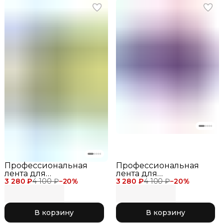
Профессиональная
Профессиональная
лента для
лента для
3 280 ₽
художественной
4 100 ₽
−
20
%
3 280 ₽
художественной
4 100 ₽
−
20
%
гимнастики Chacott
гимнастики Chacott
Gradation Ribbon 6
Gradation Ribbon 6
метров для
метров для
В корзину
В корзину
соревнований 763
соревнований 750
Yellow
Coral