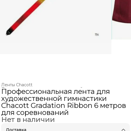
Ленты Chacott
Ленты и палочки для художественной гимнастики
›
Профессиональная лента для
Главная
›
ХУДОЖЕСТВЕННАЯ ГИМНАСТИКА
›
художественной гимнастики
Chacott Gradation Ribbon 6 метров
для соревнований
Нет в наличии
Доставка