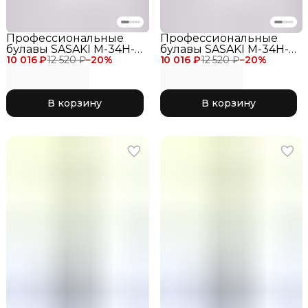
Профессиональные
Профессиональные
булавы SASAKI M-34H-F
булавы SASAKI M-34H-F
10 016 ₽
для соревнований 40,5
12 520 ₽
−
20
%
10 016 ₽
для соревнований 44
12 520 ₽
−
20
%
см, цвет фиолетовый VI
см, цвет фиолетовый VI
Violet
Violet
В корзину
В корзину