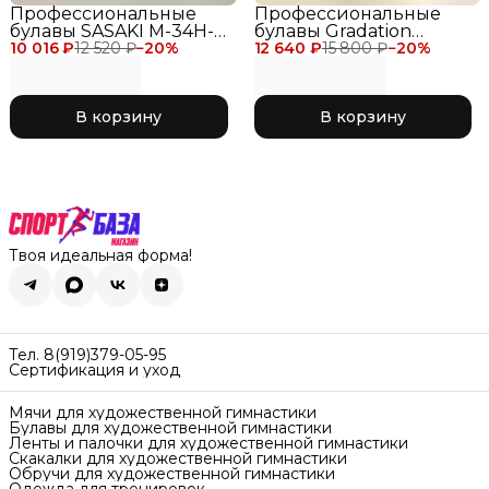
Профессиональные
Профессиональные
булавы SASAKI M-34H-F
булавы Gradation
10 016 ₽
для соревнований 40,5
12 520 ₽
−
20
%
12 640 ₽
Rubber SASAKI 40.5 см
15 800 ₽
−
20
%
см, цвет сиреневый LD
для соревнований,
Lavender
цвет черно-золотой
BxGD Black x Gold
В корзину
В корзину
Твоя идеальная форма!
Тел. 8(919)379-05-95
Сертификация и уход
Мячи для художественной гимнастики
Булавы для художественной гимнастики
Ленты и палочки для художественной гимнастики
Скакалки для художественной гимнастики
Обручи для художественной гимнастики