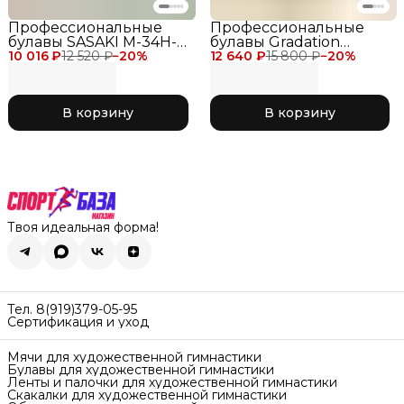
Профессиональные
Профессиональные
булавы SASAKI M-34H-F
булавы Gradation
10 016 ₽
для соревнований 40,5
12 520 ₽
−
20
%
12 640 ₽
Rubber SASAKI 40.5 см
15 800 ₽
−
20
%
см, цвет сиреневый LD
для соревнований,
Lavender
цвет черно-золотой
BxGD Black x Gold
В корзину
В корзину
Твоя идеальная форма!
Тел. 8(919)379-05-95
Сертификация и уход
Мячи для художественной гимнастики
Булавы для художественной гимнастики
Ленты и палочки для художественной гимнастики
Скакалки для художественной гимнастики