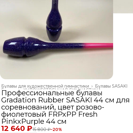
Булавы для художественной гимнастики
›
Булавы SASAKI
Главная
›
ХУДОЖЕСТВЕННАЯ ГИМНАСТИКА
›
Профессиональные булавы
Gradation Rubber SASAKI 44 см для
соревнований, цвет розово-
фиолетовый FRPxPP Fresh
PinkxPurple 44 см
12 640 ₽
15 800 ₽
−
20
%