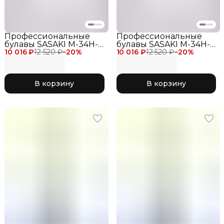
Профессиональные
Профессиональные
булавы SASAKI M-34H-F
булавы SASAKI M-34H-F
10 016 ₽
для соревнований 40,5
12 520 ₽
−
20
%
10 016 ₽
для соревнований 44
12 520 ₽
−
20
%
см, цвет фиолетовый VI
см, цвет фиолетовый VI
Violet
Violet
В корзину
В корзину