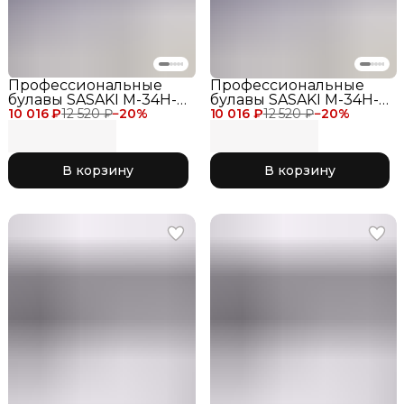
Профессиональные
Профессиональные
булавы SASAKI M-34H-F
булавы SASAKI M-34H-F
10 016 ₽
для соревнований 40,5
12 520 ₽
−
20
%
10 016 ₽
для соревнований 44
12 520 ₽
−
20
%
см, цвет фиолетовый
см, цвет фиолетовый
PP Purple
PP Purple
В корзину
В корзину