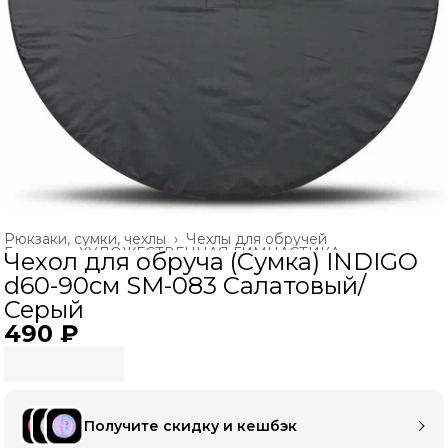
Рюкзаки, сумки, чехлы
›
Чехлы для обручей
Главная
›
ХУДОЖЕСТВЕННАЯ ГИМНАСТИКА
›
Чехол для обруча (Сумка) INDIGO
d60-90см SM-083 Салатовый/
Серый
490 ₽
Получите скидку и кешбэк