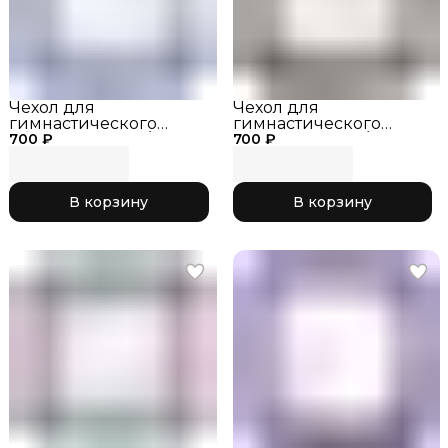
Чехол для
Чехол для
гимнастического
гимнастического
700 ₽
обруча, василёк/
700 ₽
обруча черный/
розовый 043, р. S
фиолетовый 066, р. S
В корзину
В корзину