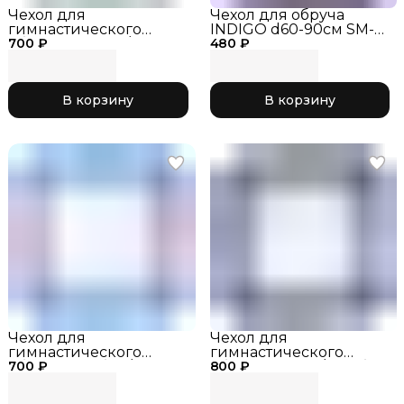
Чехол для
Чехол для обруча
гимнастического
INDIGO d60-90см SM-
700 ₽
обруча черный/
480 ₽
084 Фиолетовый
красный 047, р. S
В корзину
В корзину
Чехол для
Чехол для
гимнастического
гимнастического
700 ₽
обруча голубой/
800 ₽
обруча, синий/голубой
розовый 046, р. S
041, р. XL