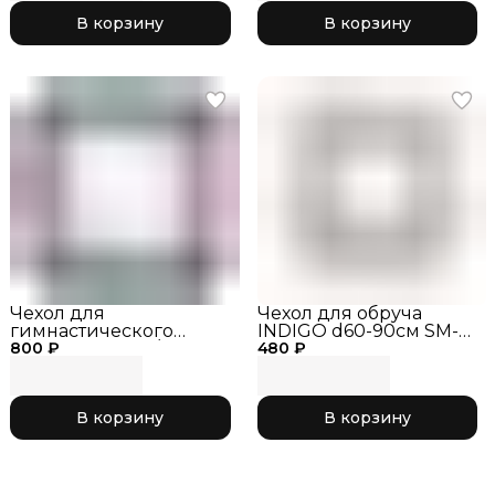
В корзину
В корзину
Чехол для
Чехол для обруча
гимнастического
INDIGO d60-90см SM-
800 ₽
обруча черный/
480 ₽
084 Черный
розовый 032, р. XL
В корзину
В корзину