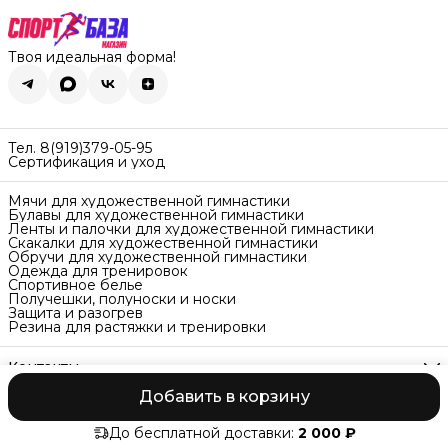
Твоя идеальная форма!
Тел. 8(919)379-05-95
Сертификация и уход
Мячи для художественной гимнастики
Булавы для художественной гимнастики
Ленты и палочки для художественной гимнастики
Скакалки для художественной гимнастики
Обручи для художественной гимнастики
Одежда для тренировок
Спортивное белье
Получешки, полуноски и носки
Защита и разогрев
Резина для растяжки и тренировки
Контакты
Адрес
Добавить в корзину
Екатеринбург ул. Самолётная 7
Оплата
Доставка
Способы возврата
Реквизиты
Оферта
Полити
Телефон
8 (919) 379-05-95
До бесплатной доставки:
2 000 ₽
Доставка