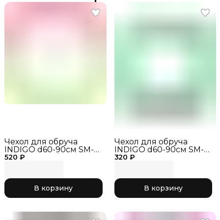
Чехол для обруча
Чехол для обруча
INDIGO d60-90см SM-
INDIGO d60-90см SM-
520 ₽
084 Жёлтый/Розовый
320 ₽
084 зеленый
В корзину
В корзину