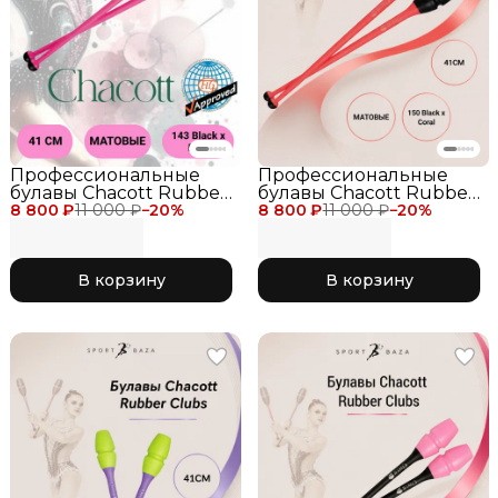
Профессиональные
Профессиональные
булавы Chacott Rubber
булавы Chacott Rubber
8 800 ₽
Clubs 41 см для
11 000 ₽
−
20
%
8 800 ₽
Clubs 41 см для
11 000 ₽
−
20
%
соревнований, цвет
соревнований, цвет
черно-розовый 143
коралл с черным 150
Black x Pink
Black x Coral
В корзину
В корзину