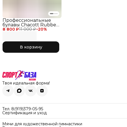
Профессиональные
булавы Chacott Rubber
8 800 ₽
Clubs 41 см для
11 000 ₽
−
20
%
соревнований, цвет
черный с желтым 309
Yellow x Black
В корзину
Твоя идеальная форма!
Тел. 8(919)379-05-95
Сертификация и уход
Мячи для художественной гимнастики