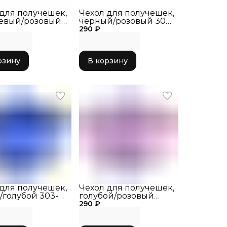
 для получешек,
Чехол для получешек,
евый/розовый
черный/розовый 303-
42
290 ₽
032
рзину
В корзину
 для получешек,
Чехол для получешек,
/голубой 303-
голубой/розовый
290 ₽
303-046