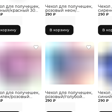
ол для получешек,
Чехол для получешек,
Чехол
ный/красный 303-
розовый неон/
сирен
 ₽
290 ₽
голубой 303-064
290 ₽
303-0
 корзину
В корзину
В ко
ол для получешек,
Чехол для получешек,
Чехол
илёк/розовый
розовый/голубой
синий
 ₽
-043
290 ₽
303-034
290 ₽
041