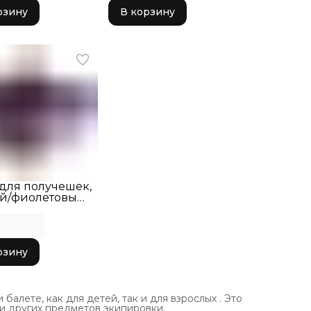
рзину
В корзину
 для получешек,
й/фиолетовый
66
рзину
лете, как для детей, так и для взрослых . Это
 и других предметов экипировки.