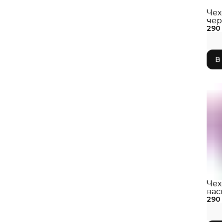
Чех
чер
290
047
В
Чех
вас
290
303