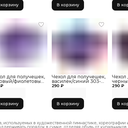
 корзину
В корзину
В ко
ол для получешек,
Чехол для получешек,
Чехол
овый/фиолетовый
василёк/синий 303-
черны
 ₽
-045
290 ₽
065
290 ₽
303-0
 корзину
В корзину
В ко
используемых в художественной гимнастике, хореографии и ба
оддерживать порядок в сумке, отделяя обувь от купальников