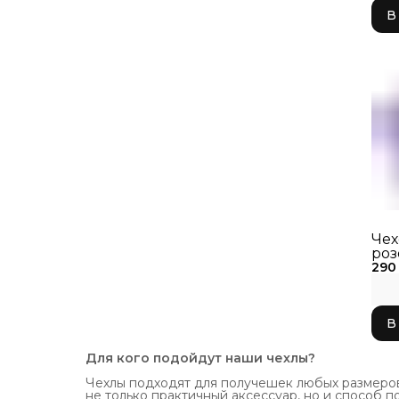
В
Чех
роз
290
303
В
Для кого подойдут наши чехлы?
Чехлы подходят для получешек любых размеров, 
не только практичный аксессуар, но и способ п