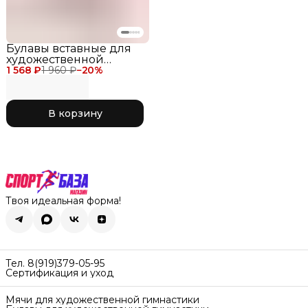
Булавы вставные для
художественной
1 568 ₽
гимнастики Verba
1 960 ₽
−
20
%
Sport INSERT, размер
36,4 см, цвет Фуксия-
Черный
В корзину
Твоя идеальная форма!
Тел. 8(919)379-05-95
Сертификация и уход
Мячи для художественной гимнастики