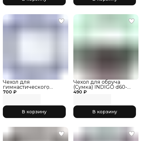
Чехол для
Чехол для обруча
гимнастического
(Сумка) INDIGO d60-
700 ₽
обруча, василёк/
490 ₽
90см SM-083
розовый 043, р. S
Салатовый/Серый
В корзину
В корзину