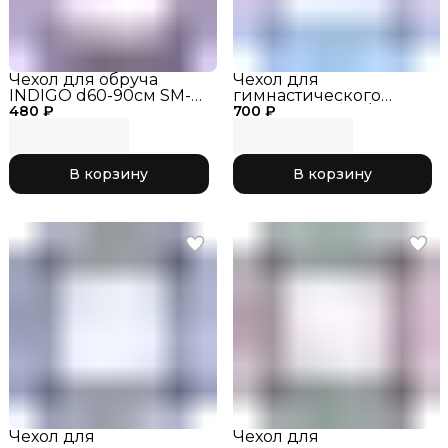
Чехол для обруча
Чехол для
INDIGO d60-90см SM-
гимнастического
480 ₽
084 Фиолетовый
700 ₽
обруча голубой/
розовый 046, р. S
В корзину
В корзину
Чехол для
Чехол для