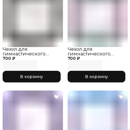
Чехол для
Чехол для
гимнастического
гимнастического
700 ₽
обруча черный/
700 ₽
обруча черный/
фиолетовый 066, р. S
красный 047, р. S
В корзину
В корзину