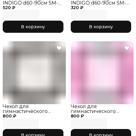
INDIGO d60-90см SM-
INDIGO d60-90см SM-
520 ₽
084 Жёлтый/Розовый
320 ₽
084 зеленый
В корзину
В корзину
Чехол для
Чехол для
гимнастического
гимнастического
800 ₽
обруча черный/
800 ₽
обруча розовый/
фиолетовый 066, р. XL
голубой 034, р. XL
В корзину
В корзину