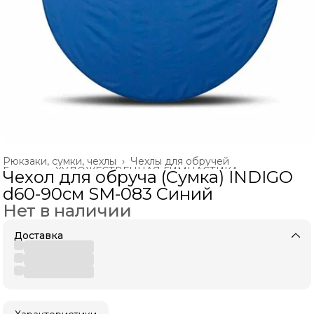
Рюкзаки, сумки, чехлы
›
Чехлы для обручей
Главная
›
ХУДОЖЕСТВЕННАЯ ГИМНАСТИКА
›
Чехол для обруча (Сумка) INDIGO
d60-90см SM-083 Синий
Нет в наличии
Доставка