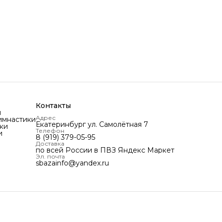
Контакты
и
Адрес
имнастики
Екатеринбург ул. Самолётная 7
ки
Телефон
и
8 (919) 379-05-95
Доставка
по всей России в ПВЗ Яндекс Маркет
Эл. почта
sbazainfo@yandex.ru