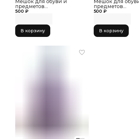
Мешок для обуви и
Мешок для обув
предметов
предметов
500 ₽
художественной
500 ₽
художественной
гимнастики 40*31см
гимнастики 40*3
В корзину
В корзину