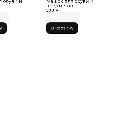
 обуви и
Мешок для обуви и
в
предметов
венной
500 ₽
художественной
и 40*31см
гимнастики 40*31см
у
В корзину