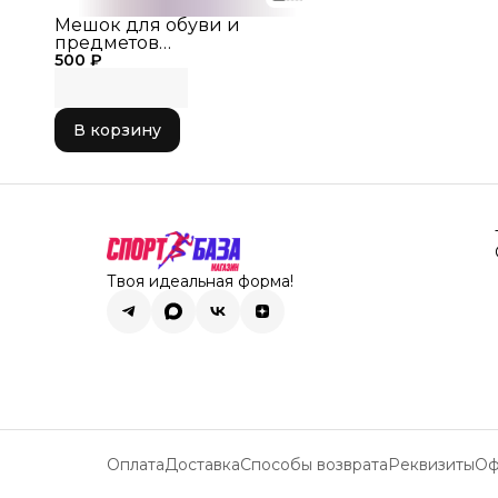
Мешок для обуви и
предметов
500 ₽
художественной
гимнастики 40*31см
В корзину
Твоя идеальная форма!
Оплата
Доставка
Способы возврата
Реквизиты
Оф