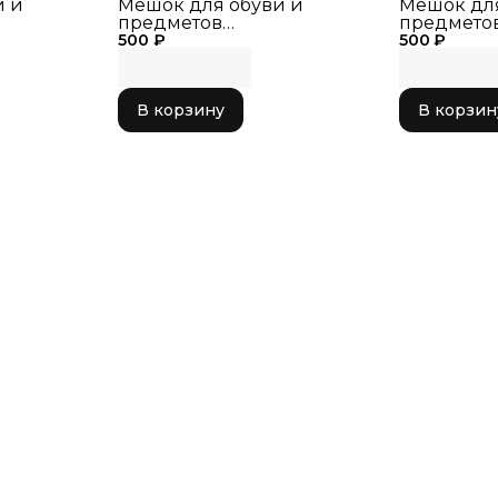
и и
Мешок для обуви и
Мешок для
предметов
предмето
500 ₽
художественной
500 ₽
художест
1см
гимнастики 40*31см
гимнастик
В корзину
В корзин