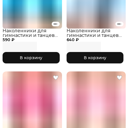
Наколенники для
Наколенники для
гимнастики и танцев
гимнастики и танцев
590 ₽
INDIGO SM-113
640 ₽
INDIGO SM-113 Голубой,
Бирюзовый, р. XS
р. L
В корзину
В корзину