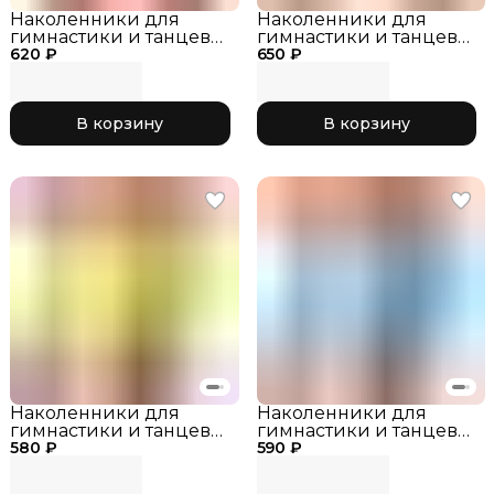
Наколенники для
Наколенники для
гимнастики и танцев
гимнастики и танцев
620 ₽
INDIGO IN-211 Розовый,
650 ₽
INDIGO SM-113
р. M
Розовый, р. L
В корзину
В корзину
Наколенники для
Наколенники для
гимнастики и танцев
гимнастики и танцев
580 ₽
INDIGO SM-113 Желтый,
590 ₽
INDIGO SM-113 Голубой,
р. M
р. XS