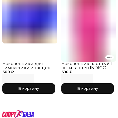
Наколенники для
Наколенник плотный 1
гимнастики и танцев
шт. и танцев INDIGO IN-
600 ₽
INDIGO SM-113 Василек,
690 ₽
210 Розовый, р. L
р. M
В корзину
В корзину