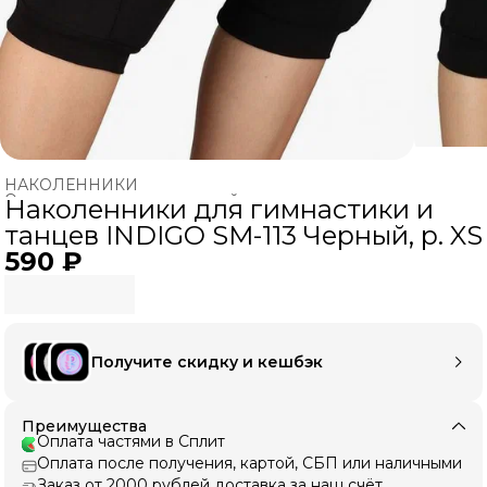
НАКОЛЕННИКИ
Одежда для художественной гимнастики
›
Наколенники для гимнастики и
Главная
›
ХУДОЖЕСТВЕННАЯ ГИМНАСТИКА
›
танцев INDIGO SM-113 Черный, р. XS
590 ₽
Получите скидку и кешбэк
Преимущества
Оплата частями в Сплит
Оплата после получения, картой, СБП или наличными
Заказ от 2000 рублей доставка за наш счёт