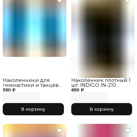
Наколенники для
Наколенник плотный 1
гимнастики и танцев
шт. INDIGO IN-210
590 ₽
INDIGO SM-113
690 ₽
Черный, р. M
Бирюзовый, р. S
В корзину
В корзину