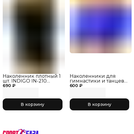
Наколенник плотный 1
Наколенники для
шт. INDIGO IN-210
гимнастики и танцев
690 ₽
Черный, р. M
600 ₽
INDIGO SM-113 Василек,
р. M
В корзину
В корзину