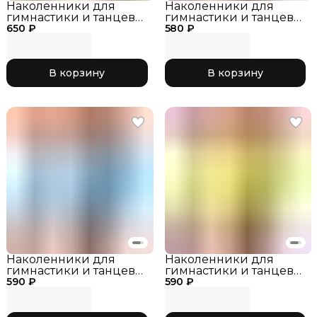
Наколенники для
Наколенники для
гимнастики и танцев
гимнастики и танцев
650 ₽
INDIGO SM-113
580 ₽
INDIGO SM-113 Желтый,
Розовый, р. L
р. M
В корзину
В корзину
Наколенники для
Наколенники для
гимнастики и танцев
гимнастики и танцев
590 ₽
INDIGO SM-113 Голубой,
590 ₽
INDIGO SM-113 Желтый,
р. XS
р. XS