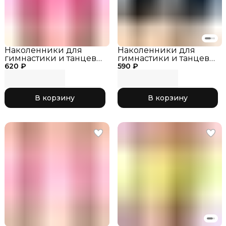
Наколенники для
Наколенники для
гимнастики и танцев
гимнастики и танцев
620 ₽
INDIGO IN-211 Розовый,
590 ₽
INDIGO SM-113 Черный,
р. M
р. XS
В корзину
В корзину