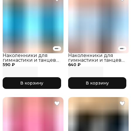
Наколенники для
Наколенники для
гимнастики и танцев
гимнастики и танцев
590 ₽
INDIGO SM-113
640 ₽
INDIGO SM-113 Голубой,
Бирюзовый, р. XS
р. L
В корзину
В корзину