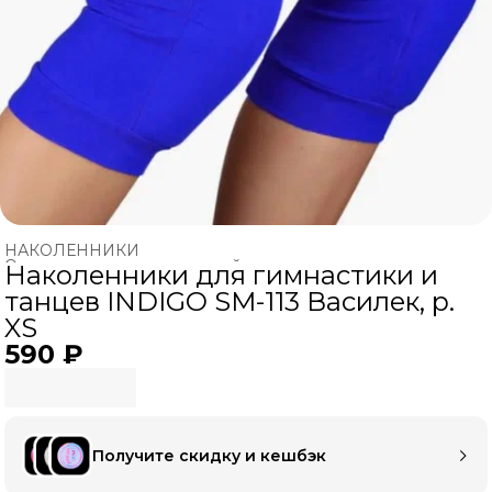
НАКОЛЕННИКИ
Одежда для художественной гимнастики
›
Наколенники для гимнастики и
Главная
›
ХУДОЖЕСТВЕННАЯ ГИМНАСТИКА
›
танцев INDIGO SM-113 Василек, р.
XS
590 ₽
Получите скидку и кешбэк