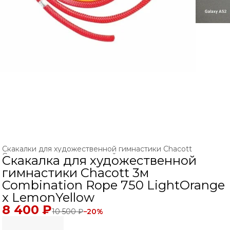
Скакалки для художественной гимнастики Chacott
Скакалки для художественной гимнастики
›
Скакалка для художественной
Главная
›
ХУДОЖЕСТВЕННАЯ ГИМНАСТИКА
›
гимнастики Chacott 3м
Combination Rope 750 LightOrange
x LemonYellow
8 400 ₽
10 500 ₽
−
20
%