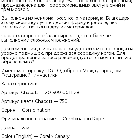
многоцветная Coral x Canary 750 (кораллово-канареечная)
предназначена для профессиональных выступлений и
тренировок.
Выполнена из нейлона - жесткого материала. Благодаря
этому свойству лучше держит форму в работе, чем
скакалки из пеньки и других материалов.
Скакалка хорошо сбалансирована, что облегчает
выполнение сложных упражнений.
Для изменения длины скакалки удерживайте ее концы на
уровне подмышек, придерживая середину ногой. Для
предотвращения износа рекомендуется отмечать линию
обреза лентой.
Имеет маркировку FIG - Одобрено Международной
Федерацией гимнастики.
Характеристики
Артикул Chacott — 301509-0011-28
Артикул цвета Chacott — 750
Серия — Combination
Оригинальное название — Combination Rope
Длина — 3 м
Color (English) — Coral x Canary