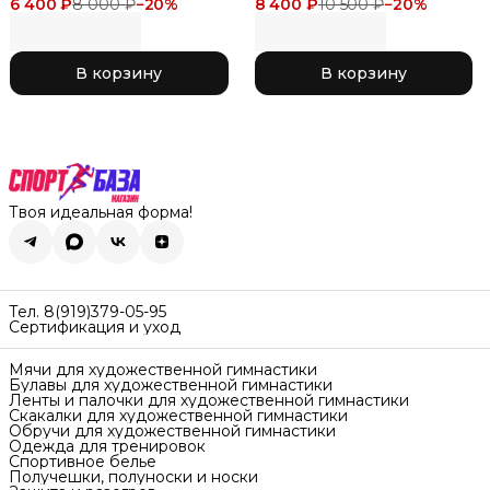
6 400 ₽
гимнастики Chacott 3м
8 000 ₽
−
20
%
8 400 ₽
гимнастики Chacott 3м
10 500 ₽
−
20
%
Gym Rope (Nylon) 028
Combination Rope 728
Navy Blue
NavyBlue x Turquoise
В корзину
В корзину
Твоя идеальная форма!
Тел. 8(919)379-05-95
Сертификация и уход
Мячи для художественной гимнастики
Булавы для художественной гимнастики
Ленты и палочки для художественной гимнастики
Скакалки для художественной гимнастики
Обручи для художественной гимнастики
Одежда для тренировок
Спортивное белье
Получешки, полуноски и носки