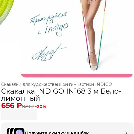
Скакалки для художественной гимнастики INDIGO
Скакалки для художественной гимнастики
›
Скакалка INDIGO IN168 3 м Бело-
Главная
›
ХУДОЖЕСТВЕННАЯ ГИМНАСТИКА
›
лимонный
656 ₽
820 ₽
−
20
%
Получите скидку и кешбэк