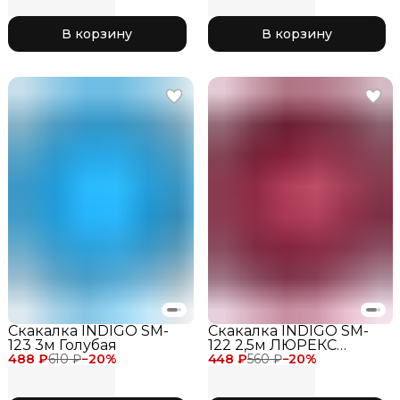
В корзину
В корзину
Скакалка INDIGO SM-
Скакалка INDIGO SM-
123 3м Голубая
122 2,5м ЛЮРЕКС
488 ₽
610 ₽
−
20
%
448 ₽
Фуксия
560 ₽
−
20
%