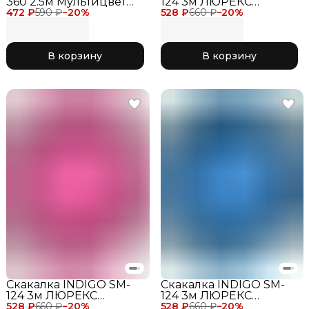
360 2.5м Мультицвет
124 3м ЛЮРЕКС
472 ₽
№5
590 ₽
−
20
%
528 ₽
Фуксия
660 ₽
−
20
%
В корзину
В корзину
Скакалка INDIGO SM-
Скакалка INDIGO SM-
124 3м ЛЮРЕКС
124 3м ЛЮРЕКС
528 ₽
Розовый
660 ₽
−
20
%
528 ₽
Голубой
660 ₽
−
20
%