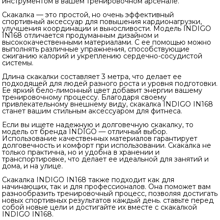
инструментом в вашем тренировочном арсенале.
Скакалка — это простой, но очень эффективный
спортивный аксессуар для повышения кардионагрузки,
улучшения координации и выносливости. Модель INDIGO
IN168 отличается продуманным дизайном и
высококачественными материалами. С ее помощью можно
выполнять различные упражнения, способствующие
сжиганию калорий и укреплению сердечно-сосудистой
системы.
Длина скакалки составляет 3 метра, что делает ее
подходящей для людей разного роста и уровня подготовки.
Ее яркий бело-лимонный цвет добавит энергии вашему
тренировочному процессу. Благодаря своему
привлекательному внешнему виду, скакалка INDIGO IN168
станет вашим стильным аксессуаром для фитнеса.
Если вы ищете надежную и долговечную скакалку, то
модель от бренда INDIGO — отличный выбор.
Использование качественных материалов гарантирует
долговечность и комфорт при использовании. Скакалка не
только практична, но и удобна в хранении и
транспортировке, что делает ее идеальной для занятий и
дома, и на улице.
Скакалка INDIGO IN168 также подходит как для
начинающих, так и для профессионалов. Она поможет вам
разнообразить тренировочный процесс, позволяя достигать
новых спортивных результатов каждый день. ставьте перед
собой новые цели и достигайте их вместе с скакалкой
INDIGO IN168.