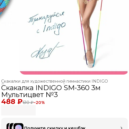
Скакалки для художественной гимнастики INDIGO
Скакалки для художественной гимнастики
›
Скакалка INDIGO SM-360 3м
Главная
›
ХУДОЖЕСТВЕННАЯ ГИМНАСТИКА
›
Мультицвет №3
488 ₽
610 ₽
−
20
%
Получите скидку и кешбэк