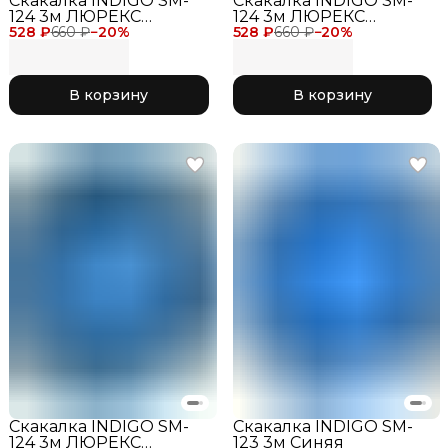
Скакалка INDIGO SM-
Скакалка INDIGO SM-
124 3м ЛЮРЕКС
124 3м ЛЮРЕКС
528 ₽
Фуксия
660 ₽
−
20
%
528 ₽
Розовый
660 ₽
−
20
%
В корзину
В корзину
Скакалка INDIGO SM-
Скакалка INDIGO SM-
124 3м ЛЮРЕКС
123 3м Синяя