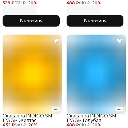
528 ₽
Голубой
660 ₽
−
20
%
488 ₽
610 ₽
−
20
%
В корзину
В корзину
Скакалка INDIGO SM-
Скакалка INDIGO SM-
123 3м Желтая
123 3м Голубая
432 ₽
540 ₽
−
20
%
488 ₽
610 ₽
−
20
%