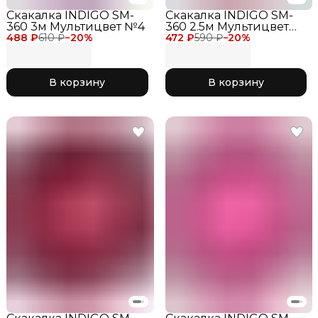
Скакалка INDIGO SM-
Скакалка INDIGO SM-
360 3м Мультицвет №4
360 2.5м Мультицвет
488 ₽
610 ₽
−
20
%
472 ₽
№5
590 ₽
−
20
%
В корзину
В корзину