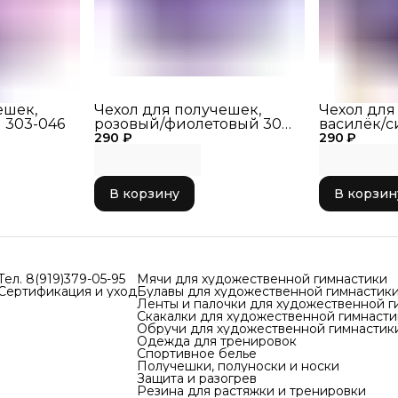
ешек,
Чехол для получешек,
Чехол для
 303-046
розовый/фиолетовый 303-
василёк/с
290 ₽
045
290 ₽
В корзину
В корзин
Тел. 8(919)379-05-95
Мячи для художественной гимнастики
Сертификация и уход
Булавы для художественной гимнастик
Ленты и палочки для художественной г
Скакалки для художественной гимнасти
Обручи для художественной гимнастик
Одежда для тренировок
Спортивное белье
Получешки, полуноски и носки
Защита и разогрев
Резина для растяжки и тренировки