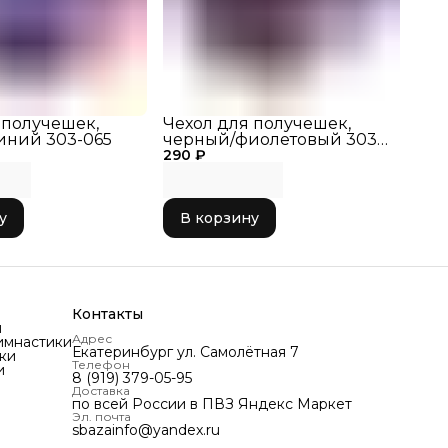
 получешек,
Чехол для получешек,
иний 303-065
черный/фиолетовый 303-
290 ₽
066
у
В корзину
Контакты
и
Адрес
имнастики
Екатеринбург ул. Самолётная 7
ки
Телефон
и
8 (919) 379-05-95
Доставка
по всей России в ПВЗ Яндекс Маркет
Эл. почта
sbazainfo@yandex.ru