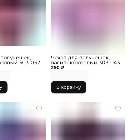
чехла
Чехол для гимнастических
балеток
д
VARIANT
 получешек,
Чехол для получешек,
зовый 303-032
василёк/розовый 303-043
290 ₽
у
В корзину