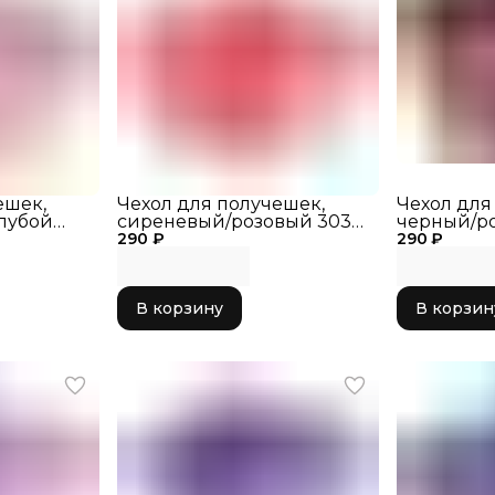
Вид 
Брен
ешек,
Чехол для получешек,
Чехол для
лубой
сиреневый/розовый 303-
черный/ро
290 ₽
042
290 ₽
В корзину
В корзин