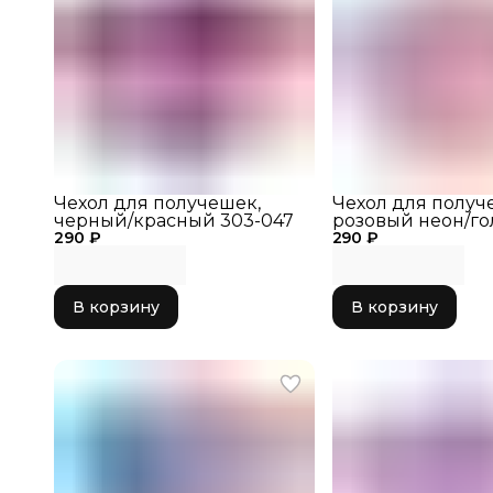
Чехол для получешек,
Чехол для получ
черный/красный 303-047
розовый неон/го
290 ₽
290 ₽
303-064
В корзину
В корзину