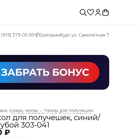
 (919) 379-05-95
Екатеринбург ул. Самолётная 7
ки, сумки, чехлы
›
Чехлы для получешек
ая
›
ХУДОЖЕСТВЕННАЯ ГИМНАСТИКА
›
хол для получешек, синий/
убой 303-041
0 ₽