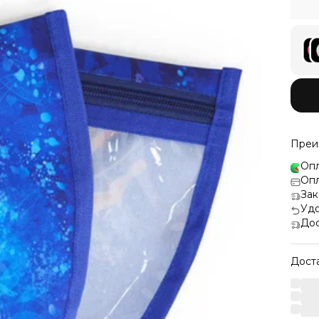
Преи
Опл
Опл
Зак
Удо
Дос
Дост