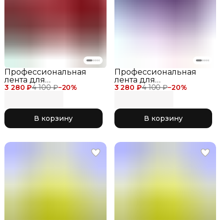
Профессиональная
Профессиональная
лента для
лента для
3 280 ₽
художественной
4 100 ₽
−
20
%
3 280 ₽
художественной
4 100 ₽
−
20
%
гимнастики Chacott
гимнастики Chacott
Gradation Ribbon 6
Gradation Ribbon 6
метров 759 Wine Red
метров для
В корзину
В корзину
соревнований 750
Coral