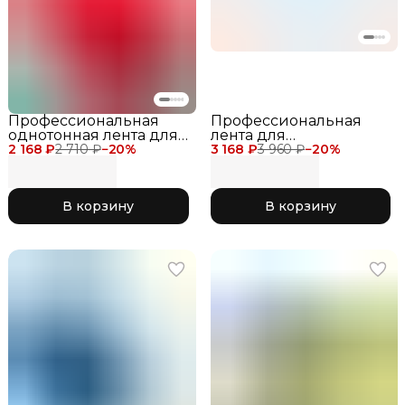
Профессиональная
Профессиональная
однотонная лента для
лента для
2 168 ₽
художественной
2 710 ₽
−
20
%
3 168 ₽
художественной
3 960 ₽
−
20
%
гимнастики Chacott
гимнастики Chacott
Ribbon 6 метров для
Gradation Ribbon 5
соревнований красная
метров для
В корзину
В корзину
052 Red
соревнований 777
Purple