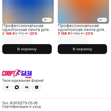
Профессиональная
Профессиональная
однотонная лента для
однотонная лента для
2 168 ₽
художественной
2 710 ₽
−
20
%
3 168 ₽
художественной
3 960 ₽
−
20
%
гимнастики Chacott
гимнастики Chacott
Ribbon 6 метров для
Ribbon 6 метров для
соревнований синяя
соревнований
В корзину
В корзину
025 Blue
оранжевая 083 Orange
Твоя идеальная форма!
Тел. 8(919)379-05-95
Сертификация и уход