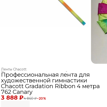
Ленты Chacott
Ленты и палочки для художественной гимнастики
›
Профессиональная лента для
Главная
›
ХУДОЖЕСТВЕННАЯ ГИМНАСТИКА
›
художественной гимнастики
Chacott Gradation Ribbon 4 метра
762 Canary
3 888 ₽
4 860 ₽
−
20
%