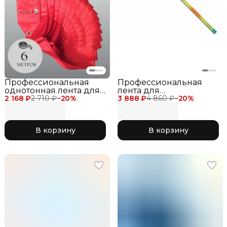
Профессиональная
Профессиональная
однотонная лента для
лента для
2 168 ₽
художественной
2 710 ₽
−
20
%
3 888 ₽
художественной
4 860 ₽
−
20
%
гимнастики Chacott
гимнастики Chacott
Ribbon 6 метров для
Gradation Ribbon 4
соревнований красная
метра 762 Canary
В корзину
В корзину
052 Red