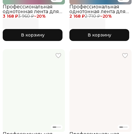
Профессиональная
Профессиональная
однотонная лента для
однотонная лента для
3 168 ₽
художественной
3 960 ₽
−
20
%
2 168 ₽
художественной
2 710 ₽
−
20
%
гимнастики Chacott
гимнастики Chacott
Ribbon 6 метров для
Ribbon 6 метров для
соревнований розовая
соревнований голубая
В корзину
В корзину
043 Pink
023 Aqua Blue