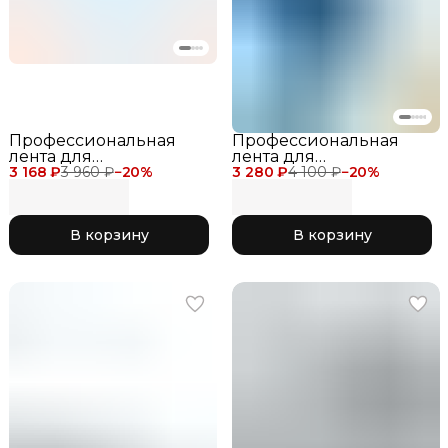
Профессиональная
Профессиональная
лента для
лента для
3 168 ₽
художественной
3 960 ₽
−
20
%
3 280 ₽
художественной
4 100 ₽
−
20
%
гимнастики Chacott
гимнастики Chacott
Gradation Ribbon 5
Gradation Ribbon 6
метров для
метров для
В корзину
В корзину
соревнований 777
соревнований 731
Purple
Aqua Green