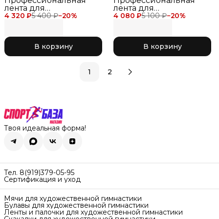
Профессиональная
Профессиональная
лента для
лента для
4 320 ₽
художественной
5 400 ₽
−
20
%
4 080 ₽
художественной
5 100 ₽
−
20
%
гимнастики Chacott
гимнастики Chacott
Gradation Ribbon 6
Gradation Ribbon 5
метров для
метров для
В корзину
В корзину
соревнований 762
соревнований 771
Canary
Lavender
1
2
Твоя идеальная форма!
Тел. 8(919)379-05-95
Сертификация и уход
Мячи для художественной гимнастики
Булавы для художественной гимнастики
Ленты и палочки для художественной гимнастики